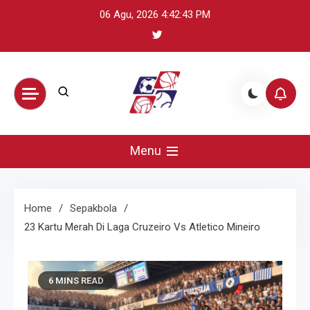
Skip
06 Agu, 2026
4:42:44 PM
to
content
BikeUniverse –
Sumber terpercaya untuk mengikuti
perkembangan olahraga global: update
Menu
Sorotan
skor, berita atlet, preview pertandingan,
dan highlight penting.
Olahraga
Home
Sepakbola
23 Kartu Merah Di Laga Cruzeiro Vs Atletico Mineiro
Harian,
Statistik &
6 MINS READ