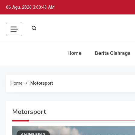
Skip
06 Agu, 2026
3:03:46 AM
to
content
Home
Berita Olahraga
Home
Motorsport
Motorsport
6 MINS READ