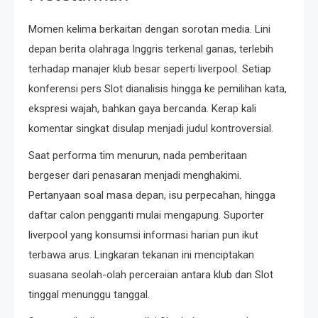
Momen kelima berkaitan dengan sorotan media. Lini
depan berita olahraga Inggris terkenal ganas, terlebih
terhadap manajer klub besar seperti liverpool. Setiap
konferensi pers Slot dianalisis hingga ke pemilihan kata,
ekspresi wajah, bahkan gaya bercanda. Kerap kali
komentar singkat disulap menjadi judul kontroversial.
Saat performa tim menurun, nada pemberitaan
bergeser dari penasaran menjadi menghakimi.
Pertanyaan soal masa depan, isu perpecahan, hingga
daftar calon pengganti mulai mengapung. Suporter
liverpool yang konsumsi informasi harian pun ikut
terbawa arus. Lingkaran tekanan ini menciptakan
suasana seolah-olah perceraian antara klub dan Slot
tinggal menunggu tanggal.