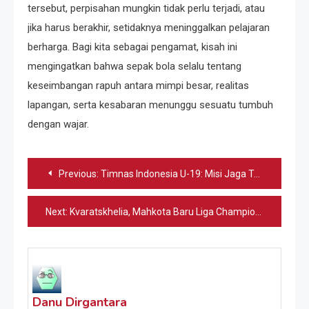
tersebut, perpisahan mungkin tidak perlu terjadi, atau
jika harus berakhir, setidaknya meninggalkan pelajaran
berharga. Bagi kita sebagai pengamat, kisah ini
mengingatkan bahwa sepak bola selalu tentang
keseimbangan rapuh antara mimpi besar, realitas
lapangan, serta kesabaran menunggu sesuatu tumbuh
dengan wajar.
Navigasi
Previous:
Timnas Indonesia U-19: Misi Jaga Tahta Kontra Myanmar
pos
Next:
Kvaratskhelia, Mahkota Baru Liga Champions
Danu Dirgantara