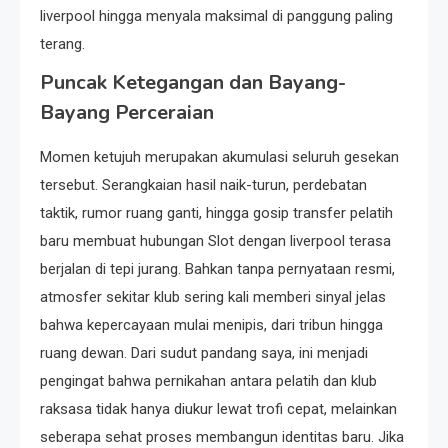
liverpool hingga menyala maksimal di panggung paling
terang.
Puncak Ketegangan dan Bayang-
Bayang Perceraian
Momen ketujuh merupakan akumulasi seluruh gesekan
tersebut. Serangkaian hasil naik-turun, perdebatan
taktik, rumor ruang ganti, hingga gosip transfer pelatih
baru membuat hubungan Slot dengan liverpool terasa
berjalan di tepi jurang. Bahkan tanpa pernyataan resmi,
atmosfer sekitar klub sering kali memberi sinyal jelas
bahwa kepercayaan mulai menipis, dari tribun hingga
ruang dewan. Dari sudut pandang saya, ini menjadi
pengingat bahwa pernikahan antara pelatih dan klub
raksasa tidak hanya diukur lewat trofi cepat, melainkan
seberapa sehat proses membangun identitas baru. Jika