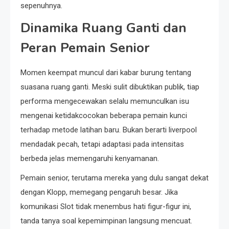
sepenuhnya.
Dinamika Ruang Ganti dan
Peran Pemain Senior
Momen keempat muncul dari kabar burung tentang
suasana ruang ganti. Meski sulit dibuktikan publik, tiap
performa mengecewakan selalu memunculkan isu
mengenai ketidakcocokan beberapa pemain kunci
terhadap metode latihan baru. Bukan berarti liverpool
mendadak pecah, tetapi adaptasi pada intensitas
berbeda jelas memengaruhi kenyamanan.
Pemain senior, terutama mereka yang dulu sangat dekat
dengan Klopp, memegang pengaruh besar. Jika
komunikasi Slot tidak menembus hati figur-figur ini,
tanda tanya soal kepemimpinan langsung mencuat.