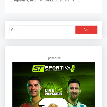
Danu Dirgantara
Agustus 8, 2026
0
Cari
untuk:
Sponsored