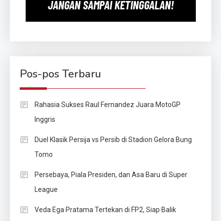
Pos-pos Terbaru
Rahasia Sukses Raul Fernandez Juara MotoGP
Inggris
Duel Klasik Persija vs Persib di Stadion Gelora Bung
Tomo
Persebaya, Piala Presiden, dan Asa Baru di Super
League
Veda Ega Pratama Tertekan di FP2, Siap Balik