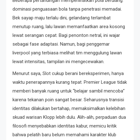
Beberapa pertandingan memperlihatkan pola berulang:
dominasi penguasaan bola tanpa penetrasi memadai.
Bek sayap maju terlalu dini, gelandang terlambat
menutup ruang, lalu lawan memanfaatkan area kosong
lewat serangan cepat. Bagi penonton netral, ini wajar
sebagai fase adaptasi. Namun, bagi penggemar
liverpool yang terbiasa melihat tim menggulung lawan
lewat intensitas, tampilan ini mengecewakan.
Menurut saya, Slot cukup berani bereksperimen, hanya
waktu penerapannya kurang tepat. Premier League tidak
memberi banyak ruang untuk “belajar sambil mencoba”
karena tekanan poin sangat besar. Seharusnya transisi
identitas dilakukan bertahap, memaksimalkan kelebihan
skuad warisan Klopp lebih dulu. Alih-alih, perpaduan dua
filosofi menyebabkan identitas kabur, memicu kritik
bahwa pelatih baru belum memahami karakter klub