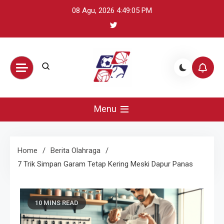
Skip
08 Agu, 2026
4:49:06 PM
to
content
BikeUniverse –
Sumber terpercaya untuk mengikuti
perkembangan olahraga global: update
Menu
Sorotan
skor, berita atlet, preview pertandingan,
dan highlight penting.
Olahraga
Home
Berita Olahraga
7 Trik Simpan Garam Tetap Kering Meski Dapur Panas
Harian,
Statistik &
10 MINS READ