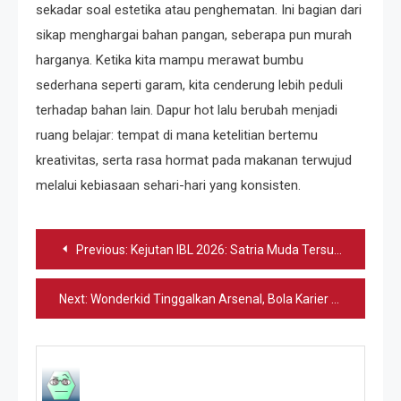
sekadar soal estetika atau penghematan. Ini bagian dari
sikap menghargai bahan pangan, seberapa pun murah
harganya. Ketika kita mampu merawat bumbu
sederhana seperti garam, kita cenderung lebih peduli
terhadap bahan lain. Dapur hot lalu berubah menjadi
ruang belajar: tempat di mana ketelitian bertemu
kreativitas, serta rasa hormat pada makanan terwujud
melalui kebiasaan sehari-hari yang konsisten.
Navigasi
Previous:
Kejutan IBL 2026: Satria Muda Tersungkur di Kandang
pos
Next:
Wonderkid Tinggalkan Arsenal, Bola Karier Baru Dimulai