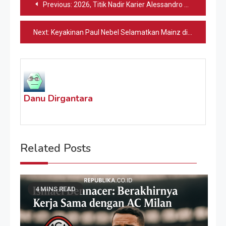
Previous:
2026, Titik Nadir Karier Alessandro Bastoni
pos
Next:
Keyakinan Paul Nebel Selamatkan Mainz di Liga Jerman
Danu Dirgantara
Related Posts
4 MINS READ