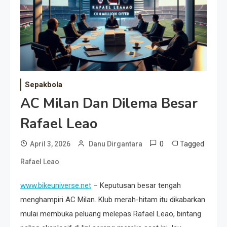
Event Besar
Sepakbola
AC Milan Dan Dilema Besar
Rafael Leao
0
Tagged
April 3, 2026
Danu Dirgantara
Rafael Leao
www.bikeuniverse.net
– Keputusan besar tengah
menghampiri AC Milan. Klub merah-hitam itu dikabarkan
mulai membuka peluang melepas Rafael Leao, bintang