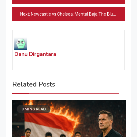
pos
Next:
Newcastle vs Chelsea: Mental Baja The Blues di St James’ Park
Danu Dirgantara
Related Posts
8 MINS READ