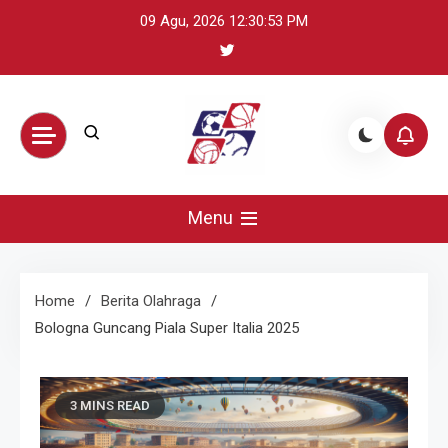
Skip
09 Agu, 2026
12:30:54 PM
to
content
BikeUniverse –
Sumber terpercaya untuk mengikuti
perkembangan olahraga global: update
Menu
Sorotan
skor, berita atlet, preview pertandingan,
dan highlight penting.
Olahraga
Home
Berita Olahraga
Bologna Guncang Piala Super Italia 2025
Harian,
Statistik &
3 MINS READ