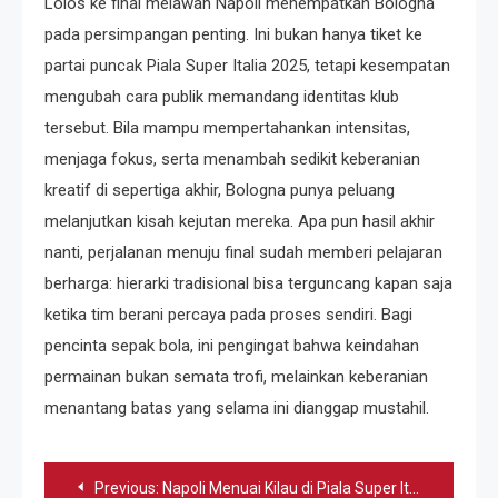
Lolos ke final melawan Napoli menempatkan Bologna
pada persimpangan penting. Ini bukan hanya tiket ke
partai puncak Piala Super Italia 2025, tetapi kesempatan
mengubah cara publik memandang identitas klub
tersebut. Bila mampu mempertahankan intensitas,
menjaga fokus, serta menambah sedikit keberanian
kreatif di sepertiga akhir, Bologna punya peluang
melanjutkan kisah kejutan mereka. Apa pun hasil akhir
nanti, perjalanan menuju final sudah memberi pelajaran
berharga: hierarki tradisional bisa terguncang kapan saja
ketika tim berani percaya pada proses sendiri. Bagi
pencinta sepak bola, ini pengingat bahwa keindahan
permainan bukan semata trofi, melainkan keberanian
menantang batas yang selama ini dianggap mustahil.
Navigasi
Previous:
Napoli Menuai Kilau di Piala Super Italia