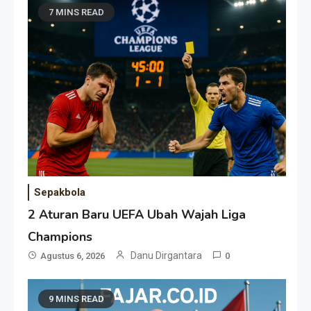
7 MINS READ
Sepakbola
2 Aturan Baru UEFA Ubah Wajah Liga
Champions
Danu Dirgantara
Agustus 6, 2026
0
9 MINS READ