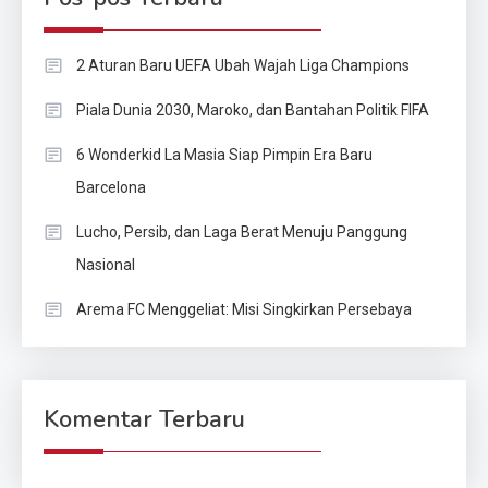
2 Aturan Baru UEFA Ubah Wajah Liga Champions
Piala Dunia 2030, Maroko, dan Bantahan Politik FIFA
6 Wonderkid La Masia Siap Pimpin Era Baru
Barcelona
Lucho, Persib, dan Laga Berat Menuju Panggung
Nasional
Arema FC Menggeliat: Misi Singkirkan Persebaya
Komentar Terbaru