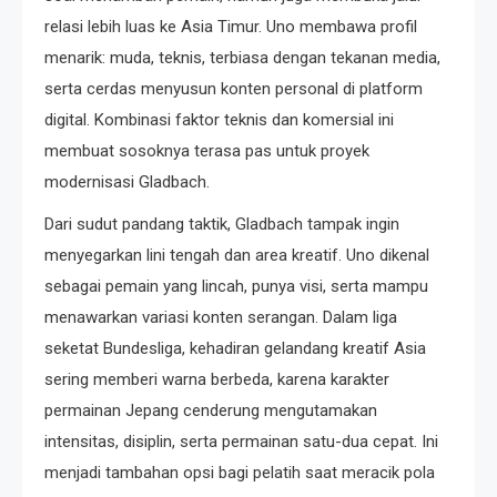
relasi lebih luas ke Asia Timur. Uno membawa profil
menarik: muda, teknis, terbiasa dengan tekanan media,
serta cerdas menyusun konten personal di platform
digital. Kombinasi faktor teknis dan komersial ini
membuat sosoknya terasa pas untuk proyek
modernisasi Gladbach.
Dari sudut pandang taktik, Gladbach tampak ingin
menyegarkan lini tengah dan area kreatif. Uno dikenal
sebagai pemain yang lincah, punya visi, serta mampu
menawarkan variasi konten serangan. Dalam liga
seketat Bundesliga, kehadiran gelandang kreatif Asia
sering memberi warna berbeda, karena karakter
permainan Jepang cenderung mengutamakan
intensitas, disiplin, serta permainan satu-dua cepat. Ini
menjadi tambahan opsi bagi pelatih saat meracik pola