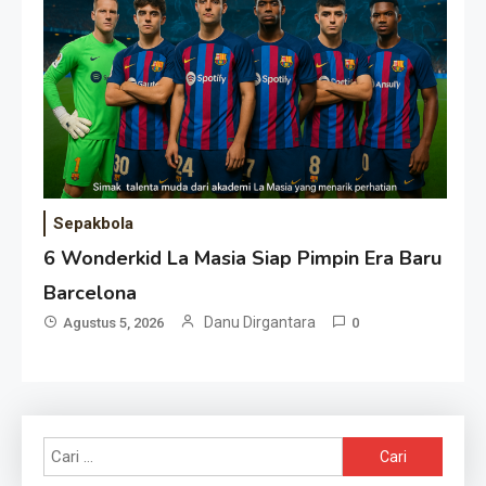
Sepakbola
6 Wonderkid La Masia Siap Pimpin Era Baru
Barcelona
Danu Dirgantara
Agustus 5, 2026
0
Cari
untuk: