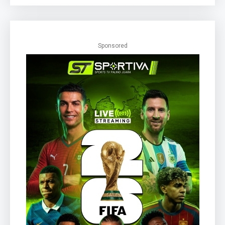
Sponsored