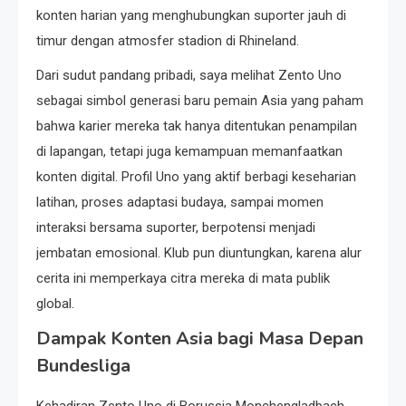
konten harian yang menghubungkan suporter jauh di
timur dengan atmosfer stadion di Rhineland.
Dari sudut pandang pribadi, saya melihat Zento Uno
sebagai simbol generasi baru pemain Asia yang paham
bahwa karier mereka tak hanya ditentukan penampilan
di lapangan, tetapi juga kemampuan memanfaatkan
konten digital. Profil Uno yang aktif berbagi keseharian
latihan, proses adaptasi budaya, sampai momen
interaksi bersama suporter, berpotensi menjadi
jembatan emosional. Klub pun diuntungkan, karena alur
cerita ini memperkaya citra mereka di mata publik
global.
Dampak Konten Asia bagi Masa Depan
Bundesliga
Kehadiran Zento Uno di Borussia Monchengladbach