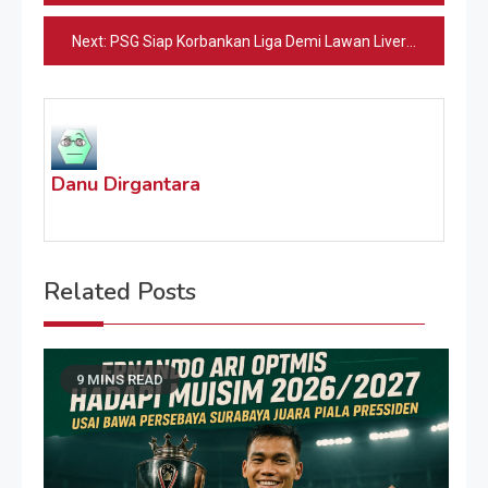
pos
Next:
PSG Siap Korbankan Liga Demi Lawan Liverpool
Danu Dirgantara
Related Posts
9 MINS READ