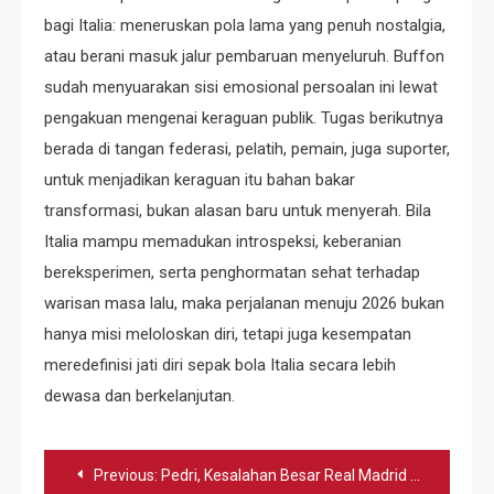
bagi Italia: meneruskan pola lama yang penuh nostalgia,
atau berani masuk jalur pembaruan menyeluruh. Buffon
sudah menyuarakan sisi emosional persoalan ini lewat
pengakuan mengenai keraguan publik. Tugas berikutnya
berada di tangan federasi, pelatih, pemain, juga suporter,
untuk menjadikan keraguan itu bahan bakar
transformasi, bukan alasan baru untuk menyerah. Bila
Italia mampu memadukan introspeksi, keberanian
bereksperimen, serta penghormatan sehat terhadap
warisan masa lalu, maka perjalanan menuju 2026 bukan
hanya misi meloloskan diri, tetapi juga kesempatan
meredefinisi jati diri sepak bola Italia secara lebih
dewasa dan berkelanjutan.
Navigasi
Previous:
Pedri, Kesalahan Besar Real Madrid di Panggung Sepak Bola