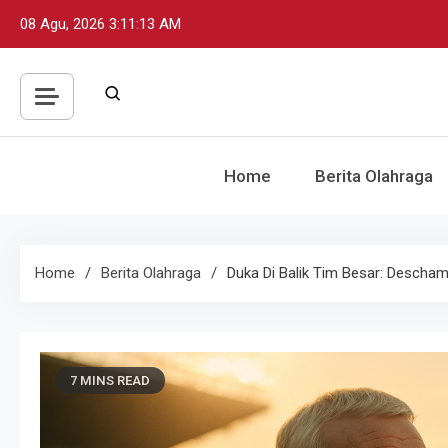
Skip
08 Agu, 2026
3:11:15 AM
to
content
Home
Berita Olahraga
Home
Berita Olahraga
Duka Di Balik Tim Besar: Descham
7 MINS READ