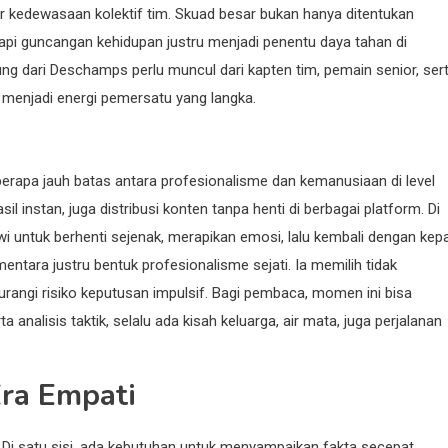
r kedewasaan kolektif tim. Skuad besar bukan hanya ditentukan
api guncangan kehidupan justru menjadi penentu daya tahan di
ng dari Deschamps perlu muncul dari kapten tim, pemain senior, ser
isa menjadi energi pemersatu yang langka.
rapa jauh batas antara profesionalisme dan kemanusiaan di level
il instan, juga distribusi konten tanpa henti di berbagai platform. Di
wi untuk berhenti sejenak, merapikan emosi, lalu kembali dengan kep
entara justru bentuk profesionalisme sejati. Ia memilih tidak
rangi risiko keputusan impulsif. Bagi pembaca, momen ini bisa
ta analisis taktik, selalu ada kisah keluarga, air mata, juga perjalanan
Era Empati
 Di satu sisi, ada kebutuhan untuk menyampaikan fakta secepat