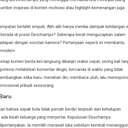
sumber inspirasi di konten motivasi atau highlight kemenangan juga
mpatan berlatih empati. Alih-alih hanya menilai dampak kehilangan i
ya berada di posisi Deschamps? Seberapa berat mengucapkan salam
erhadapan dengan sorotan kamera? Pertanyaan seperti ini membantu
 modern.
tiap konten berita kini langsung dibanjiri reaksi cepat, sering kali ta
rpotensi melahirkan komentar dingin, bercanda di waktu yang tidak
gembangkan etika baru: menahan diri, membaca utuh, lalu merespon
emosional pribadi seseorang.
Baru
n bahwa sepak bola tidak pernah berdiri terpisah dari kehidupan
lalu ada kisah keluarga yang menyertai. Keputusan Deschamps
dipertanyakan. Ia memilih merawat luka sebelum kembali menanggu