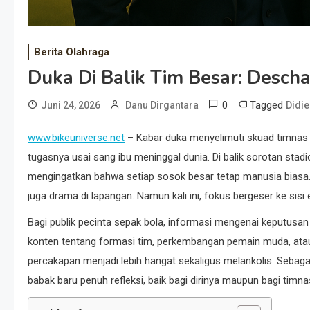
Berita Olahraga
Duka Di Balik Tim Besar: Desch
0
Tagged
Juni 24, 2026
Danu Dirgantara
Didi
www.bikeuniverse.net
– Kabar duka menyelimuti skuad timnas
tugasnya usai sang ibu meninggal dunia. Di balik sorotan stadion
mengingatkan bahwa setiap sosok besar tetap manusia biasa. Ko
juga drama di lapangan. Namun kali ini, fokus bergeser ke si
Bagi publik pecinta sepak bola, informasi mengenai keputus
konten tentang formasi tim, perkembangan pemain muda, atau p
percakapan menjadi lebih hangat sekaligus melankolis. Sebaga
babak baru penuh refleksi, baik bagi dirinya maupun bagi timn