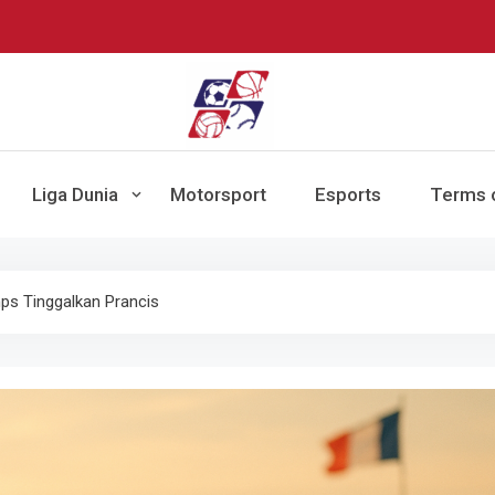
BikeUniverse –
Sumber terpercaya untuk mengikuti pe
Liga Dunia
Motorsport
Esports
Terms o
pert
Statis
ps Tinggalkan Prancis