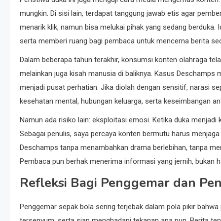
mungkin. Di sisi lain, terdapat tanggung jawab etis agar pemb
menarik klik, namun bisa melukai pihak yang sedang berduka. 
serta memberi ruang bagi pembaca untuk mencerna berita sec
Dalam beberapa tahun terakhir, konsumsi konten olahraga telah 
melainkan juga kisah manusia di baliknya. Kasus Deschamps m
menjadi pusat perhatian. Jika diolah dengan sensitif, narasi s
kesehatan mental, hubungan keluarga, serta keseimbangan anta
Namun ada risiko lain: eksploitasi emosi. Ketika duka menjadi
Sebagai penulis, saya percaya konten bermutu harus menjaga 
Deschamps tanpa menambahkan drama berlebihan, tanpa mene
Pembaca pun berhak menerima informasi yang jernih, bukan h
Refleksi Bagi Penggemar dan Pe
Penggemar sepak bola sering terjebak dalam pola pikir bahwa p
tersenyum, serta siap menghadapi tekanan apa pun. Berita t