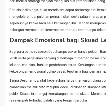
dari menilai strategi menjadi mengulas sisi kemanusiaan sang p
Dari sisi psikologis, duka mendalam dapat memengaruhi ketaj
mengelola emosi puluhan pemain, staf, serta jutaan harapan
sepenuhnya ketika baru saja kehilangan ibu. Dengan mengambi
sekaligus memberi tim kesempatan menata ritme tanpa tekan
Dampak Emosional bagi Skuad Le
Bagi para pemain, sosok Deschamps bukan hanya pelatih. Ba
2018 serta perjalanan panjang di berbagai turnamen besar. Kont
lelucon, motivasi, bahkan perdebatan keras. Kehilangan sem
kekosongan emosional cukup besar, terutama bagi pemain m
Tanpa Deschamps, staf kepelatihan harus menyusun ulang pola
diabadikan melalui foto maupun video. Perubahan suasana lati
publik. Situasi ini menguji kematangan mental skuad. Mereka 
rasa empati terhadap pelatih yang tengah berduka.