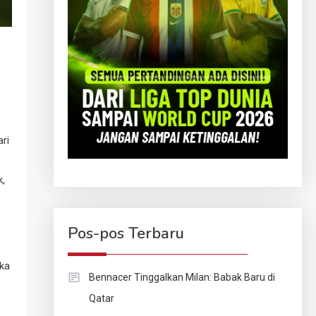
ri
k,
Pos-pos Terbaru
uka
Bennacer Tinggalkan Milan: Babak Baru di
Qatar