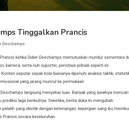
amps Tinggalkan Prancis
er Deschamps
 Prancis ketika Didier Deschamps memutuskan mundur sementara da
, kamera, serta riuh suporter, peristiwa pribadi seperti ini
nten seputar sepak bola biasanya dipenuhi analisis taktik, statisti
si emosional yang jarang muncul ke permukaan.
an Deschamps langsung menyebar luas. Banyak yang awalnya mencari
rediksi laga berikutnya. Seketika, berita duka ini mengubah
i pelatih yang identik dengan ketenangan, kepergian sang ibu memb
as Prancis secara keseluruhan.