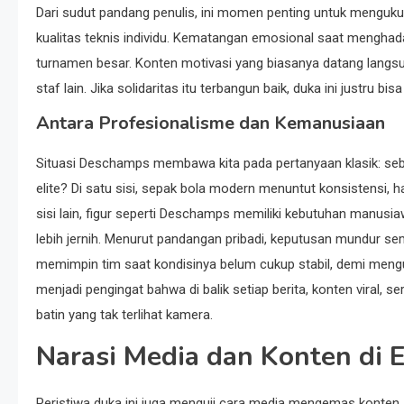
Dari sudut pandang penulis, ini momen penting untuk menguku
kualitas teknis individu. Kematangan emosional saat menghad
turnamen besar. Konten motivasi yang biasanya datang langsu
staf lain. Jika solidaritas itu terbangun baik, duka ini justru b
Antara Profesionalisme dan Kemanusiaan
Situasi Deschamps membawa kita pada pertanyaan klasik: sebe
elite? Di satu sisi, sepak bola modern menuntut konsistensi, has
sisi lain, figur seperti Deschamps memiliki kebutuhan manusia
lebih jernih. Menurut pandangan pribadi, keputusan mundur sem
memimpin tim saat kondisinya belum cukup stabil, demi mengu
menjadi pengingat bahwa di balik setiap berita, konten viral, ser
batin yang tak terlihat kamera.
Narasi Media dan Konten di 
Peristiwa duka ini juga menguji cara media mengemas konten.