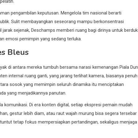
elatih.
aman pengambilan keputusan. Mengelola tim nasional berarti
 publik. Sulit membayangkan seseorang mampu berkonsentrasi
l jarak sejenak, Deschamps memberi ruang bagi dirinya untuk berduk
an emosi pemimpin yang sedang terluka.
s Bleus
nyak di antara mereka tumbuh bersama narasi kemenangan Piala Dun
en internal ruang ganti, yang jarang terlihat kamera, biasanya penuh
entara sosok yang memimpin seluruh dinamika itu menciptakan
uda yang menjadikannya panutan.
 komunikasi. Di era konten digital, setiap ekspresi pemain mudah
han, gestur lebih diam, atau raut wajah murung bisa segera tersebar
dituntut tetap fokus mempersiapkan pertandingan, sekaligus menjaga