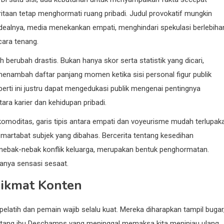
eritaan tetap menghormati ruang pribadi. Judul provokatif mungkin
Idealnya, media menekankan empati, menghindari spekulasi berlebiha
ara tenang.
berubah drastis. Bukan hanya skor serta statistik yang dicari,
enambah daftar panjang momen ketika sisi personal figur publik
eperti ini justru dapat mengedukasi publik mengenai pentingnya
ra karier dan kehidupan pribadi.
 komoditas, garis tipis antara empati dan voyeurisme mudah terlupak
martabat subjek yang dibahas. Bercerita tentang kesedihan
bak-nebak konflik keluarga, merupakan bentuk penghormatan.
anya sensasi sesaat.
nikmat Konten
elatih dan pemain wajib selalu kuat. Mereka diharapkan tampil bugar
entang ibu Deschamps yang meninggal memaksa kita meninjau ulang