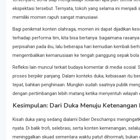
ekspektasi tersebut. Ternyata, tokoh yang selama ini menjadi 
memiliki momen rapuh sangat manusiawi.
Bagi penikmat konten olahraga, momen ini dapat dijadikan kese
terhadap performa tim, kita bisa bertanya: bagaimana rasan
perpisahan pada ibu, lalu beberapa hari kemudian kembali b
mengembalikan kemanusiaan ke tengah panggung sepak bola
Refleksi lain muncul terkait budaya komentar di media sosial. Se
proses berpikir panjang. Dalam konteks duka, kebiasaan itu be
tepat, bahkan penghinaan. Mungkin sudah saatnya publik men
dengan pertimbangan lebih matang ketika menyentuh wilayah 
Kesimpulan: Dari Duka Menuju Ketenangan 
Kisah duka yang sedang dialami Didier Deschamps mengingatka
nyata. Di balik trofi, selebrasi, serta konten kemenangan, se
meninggalkan skuad sementara waktu patut dihormati, bukan 