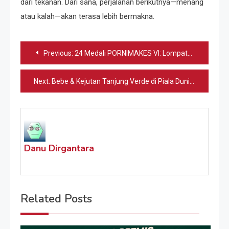
dari tekanan. Dari sana, perjalanan berikutnya—menang
atau kalah—akan terasa lebih bermakna.
Navigasi
Previous:
24 Medali PORNIMAKES VI: Lompatan Besar Poltekkes
pos
Next:
Bebe & Kejutan Tanjung Verde di Piala Dunia
Danu Dirgantara
Related Posts