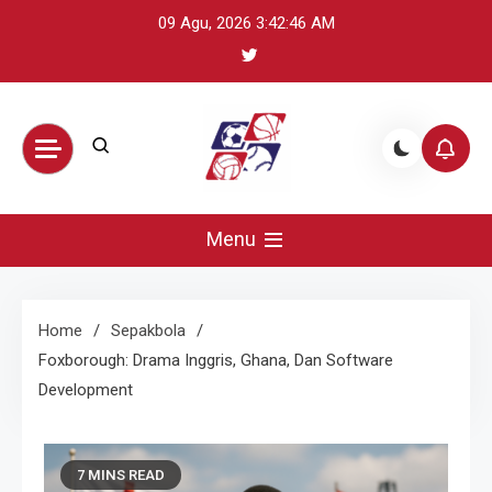
Skip
09 Agu, 2026
3:42:48 AM
to
content
BikeUniverse –
Sumber terpercaya untuk mengikuti
perkembangan olahraga global: update
Menu
Sorotan
skor, berita atlet, preview pertandingan,
dan highlight penting.
Olahraga
Home
Sepakbola
Foxborough: Drama Inggris, Ghana, Dan Software
Harian,
Development
Statistik &
7 MINS READ