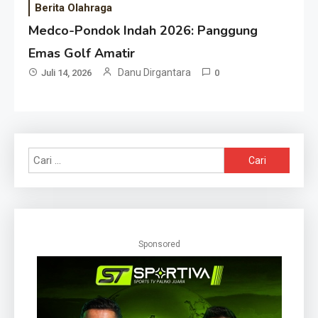
Berita Olahraga
Medco-Pondok Indah 2026: Panggung
Emas Golf Amatir
Danu Dirgantara
Juli 14, 2026
0
Cari
untuk:
Sponsored