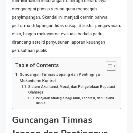
meminimalkan kecurangan, olahraga seharusnya
mengadopsi prinsip serupa guna mencegah
penyimpangan. Skandal ini menjadi cermin bahwa
performa di lapangan tidak cukup. Struktur pengawasan,
etika, hingga mekanisme evaluasi berkala perlu
dirancang seteliti penyusunan laporan keuangan
perusahaan publik.
Table of Contents
Guncangan Timnas Jepang dan Pentingnya
Mekanisme Kontrol
Sistem Akuntansi, Moral, dan Pengelolaan Reputasi
Olahraga
Pelajaran Strategis bagi Klub, Federasi, dan Pelaku
Bisnis
Guncangan Timnas