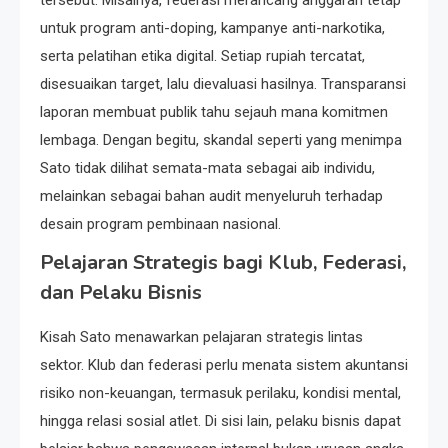
untuk program anti-doping, kampanye anti-narkotika,
serta pelatihan etika digital. Setiap rupiah tercatat,
disesuaikan target, lalu dievaluasi hasilnya. Transparansi
laporan membuat publik tahu sejauh mana komitmen
lembaga. Dengan begitu, skandal seperti yang menimpa
Sato tidak dilihat semata-mata sebagai aib individu,
melainkan sebagai bahan audit menyeluruh terhadap
desain program pembinaan nasional.
Pelajaran Strategis bagi Klub, Federasi,
dan Pelaku Bisnis
Kisah Sato menawarkan pelajaran strategis lintas
sektor. Klub dan federasi perlu menata sistem akuntansi
risiko non-keuangan, termasuk perilaku, kondisi mental,
hingga relasi sosial atlet. Di sisi lain, pelaku bisnis dapat