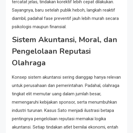
tercatat jelas, tindakan korektif lebih cepat dilakukan.
Sayangnya, baru setelah publik heboh, langkah reaktif
diambil, padahal fase preventif jauh lebih murah secara
psikologis maupun finansial.
Sistem Akuntansi, Moral, dan
Pengelolaan Reputasi
Olahraga
Konsep sistem akuntansi sering dianggap hanya relevan
untuk perusahaan dan pemerintahan. Padahal, olahraga
tingkat elit memutar uang dalam jumlah besar,
memengaruhi kebijakan sponsor, serta menumbuhkan
industri turunan. Kasus Sato menjadi ilustrasi betapa
pentingnya pengelolaan reputasi memakai logika
akuntansi. Setiap tindakan atlet bernilai ekonomi, entah