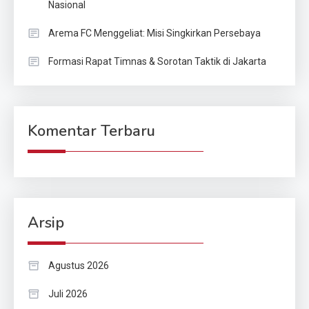
Nasional
Arema FC Menggeliat: Misi Singkirkan Persebaya
Formasi Rapat Timnas & Sorotan Taktik di Jakarta
Komentar Terbaru
Arsip
Agustus 2026
Juli 2026