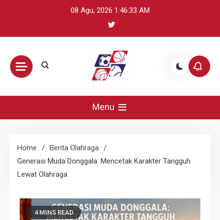
Skip
08 Agu, 2026
1:46:34 AM
to
content
BikeUniverse –
Sumber terpercaya untuk mengikuti
perkembangan olahraga global: update
Menu
Sorotan
skor, berita atlet, preview pertandingan,
dan highlight penting.
Olahraga
Home
Berita Olahraga
Generasi Muda Donggala: Mencetak Karakter Tangguh
Harian,
Lewat Olahraga
Statistik &
4 MINS READ