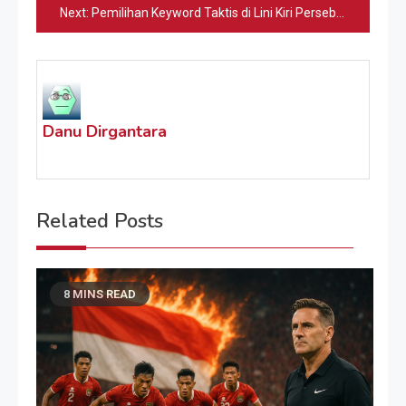
Next:
Pemilihan Keyword Taktis di Lini Kiri Persebaya
Danu Dirgantara
Related Posts
8 MINS READ