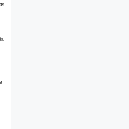
iga
is.
at