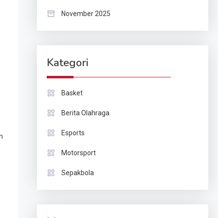
November 2025
Kategori
Basket
Berita Olahraga
Esports
n
Motorsport
Sepakbola