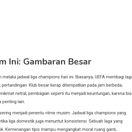
m Ini: Gambaran Besar
elalui jadwal liga champions hari ini. Biasanya, UEFA membagi lag
k pertandingan. Klub besar kerap ditempatkan pada jam berbeda,
enikmat netral, pembagian seperti itu menjadi keuntungan, karena bis
penting lain.
sering menjadi penentu ritme musim. Jadwal liga champions yang
tika liga domestik juga menuntut konsistensi. Sebuah laga yang
 balik. Kemenangan tipis mampu mengangkat moral ruang ganti,