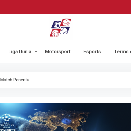
BikeUniverse –
Sumber terpercaya untuk mengikuti pe
Liga Dunia
Motorsport
Esports
Terms o
pert
Statis
g Match Penentu