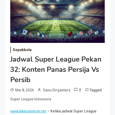
Event Besar
Sepakbola
Jadwal Super League Pekan
32: Konten Panas Persija Vs
Persib
0
Tagged
Mei 8, 2026
Danu Dirgantara
Super League Indonesia
www.bikeuniverse.net
– Ketika jadwal Super League