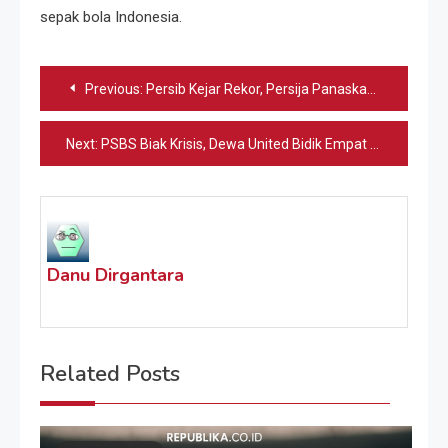
sepak bola Indonesia.
Navigasi
Previous:
Persib Kejar Rekor, Persija Panaskan Lini Serang
pos
Next:
PSBS Biak Krisis, Dewa United Bidik Empat Besar
Danu Dirgantara
Related Posts