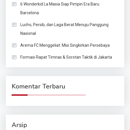
6 Wonderkid La Masia Siap Pimpin Era Baru
Barcelona
Lucho, Persib, dan Laga Berat Menuju Panggung
Nasional
Arema FC Menggeliat: Misi Singkirkan Persebaya
Formasi Rapat Timnas & Sorotan Taktik di Jakarta
Komentar Terbaru
Arsip