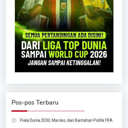
Pos-pos Terbaru
Piala Dunia 2030, Maroko, dan Bantahan Politik FIFA