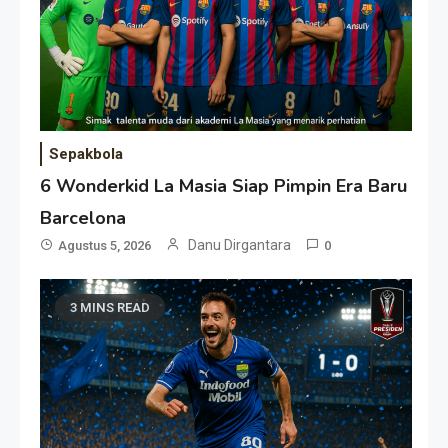
Sepakbola
6 Wonderkid La Masia Siap Pimpin Era Baru
Barcelona
Danu Dirgantara
Agustus 5, 2026
0
3 MINS READ