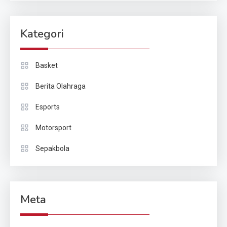
Kategori
Basket
Berita Olahraga
Esports
Motorsport
Sepakbola
Meta