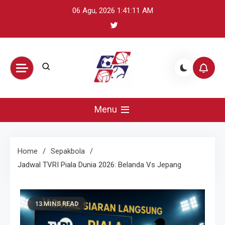
Skip
06 Agu, 2026
1:41:12 AM
to
content
BikeUniverse –
Sumber terpercaya untuk mengikuti
perkembangan olahraga global: update
Menu
Sorotan
skor, berita atlet, preview pertandingan,
dan highlight penting.
Olahraga
Home
Sepakbola
Jadwal TVRI Piala Dunia 2026: Belanda Vs Jepang
Harian,
Statistik &
13 MINS READ