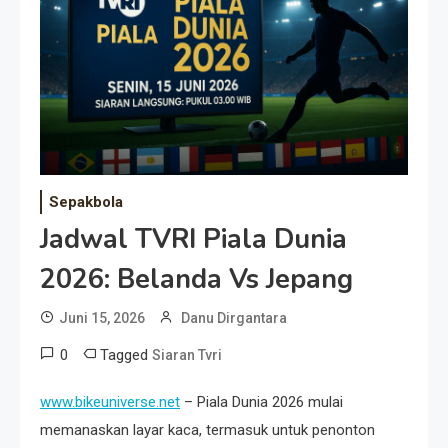
Event Besar
Sepakbola
Jadwal TVRI Piala Dunia
2026: Belanda Vs Jepang
Juni 15, 2026
Danu Dirgantara
0
Tagged
Siaran Tvri
www.bikeuniverse.net
– Piala Dunia 2026 mulai
memanaskan layar kaca, termasuk untuk penonton