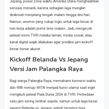
Jepang, posisi zona waktu Amerika Utara menghadirkan
sensasi menarik, karena sebagian laga mungkin
dinikmati menjelang tengah malam hingga dini hari.
Namun, asumsi yang cukup logis untuk laga besar di
hari kerja adalah prime time malam. Jadi, mengecek
jadwal resmi TVRI melalui laman, media sosial, atau
kanal digital wajib dilakukan agar prediksi jam kickoff
benar-benar akurat.
Kickoff Belanda Vs Jepang
Versi Jam Palangka Raya
Bagi warga Palangka Raya, memahami konversi waktu
dari WIB menuju WITA menjadi kunci utama saat ingin
mengikuti jadwal Piala Dunia 2026 di TVRI. Perbedaan
satu jam sering terlihat sepele, namun untuk laga besar
seperti Belanda vs Jepang, selisih tersebut bisa