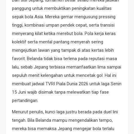
panggung untuk membuktikan peningkatan kualitas
sepak bola Asia. Mereka gemar mengusung pressing
tinggi, kombinasi umpan pendek cepat, serta transisi
menyerang kilat ketika merebut bola. Pola kerja keras
kolektif serta mental pantang menyerah sering
mengejutkan lawan yang tampak di atas kertas lebih
favorit. Belanda tidak bisa terlena pada reputasi masa
lalu, sebab Jepang terbiasa memanfaatkan lima sampai
sepuluh menit kelengahan untuk mencetak gol. Hal ini
membuat jadwal TVRI Piala Dunia 2026 untuk laga Senin
15 Juni wajib disimak tanpa melewatkan tiap fase
pertandingan.
Menurut penulis, kunci laga justru berada pada duel lini
tengah. Bila Belanda mampu mengendalikan tempo,
mereka bisa memaksa Jepang mengejar bola terlalu