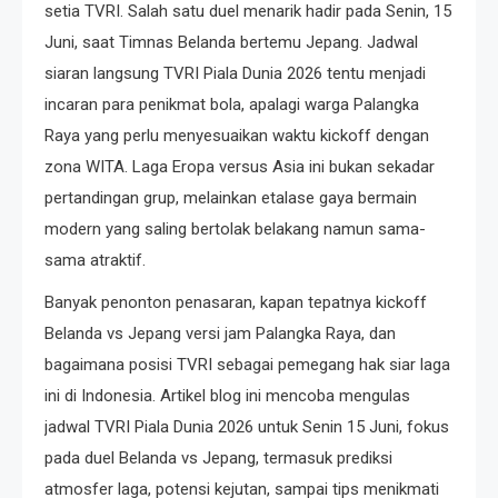
setia TVRI. Salah satu duel menarik hadir pada Senin, 15
Juni, saat Timnas Belanda bertemu Jepang. Jadwal
siaran langsung TVRI Piala Dunia 2026 tentu menjadi
incaran para penikmat bola, apalagi warga Palangka
Raya yang perlu menyesuaikan waktu kickoff dengan
zona WITA. Laga Eropa versus Asia ini bukan sekadar
pertandingan grup, melainkan etalase gaya bermain
modern yang saling bertolak belakang namun sama-
sama atraktif.
Banyak penonton penasaran, kapan tepatnya kickoff
Belanda vs Jepang versi jam Palangka Raya, dan
bagaimana posisi TVRI sebagai pemegang hak siar laga
ini di Indonesia. Artikel blog ini mencoba mengulas
jadwal TVRI Piala Dunia 2026 untuk Senin 15 Juni, fokus
pada duel Belanda vs Jepang, termasuk prediksi
atmosfer laga, potensi kejutan, sampai tips menikmati