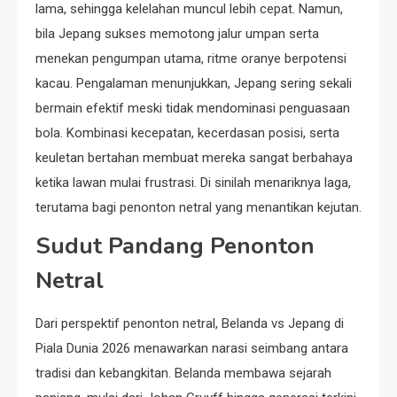
lama, sehingga kelelahan muncul lebih cepat. Namun,
bila Jepang sukses memotong jalur umpan serta
menekan pengumpan utama, ritme oranye berpotensi
kacau. Pengalaman menunjukkan, Jepang sering sekali
bermain efektif meski tidak mendominasi penguasaan
bola. Kombinasi kecepatan, kecerdasan posisi, serta
keuletan bertahan membuat mereka sangat berbahaya
ketika lawan mulai frustrasi. Di sinilah menariknya laga,
terutama bagi penonton netral yang menantikan kejutan.
Sudut Pandang Penonton
Netral
Dari perspektif penonton netral, Belanda vs Jepang di
Piala Dunia 2026 menawarkan narasi seimbang antara
tradisi dan kebangkitan. Belanda membawa sejarah