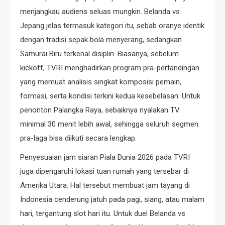
menjangkau audiens seluas mungkin. Belanda vs
Jepang jelas termasuk kategori itu, sebab oranye identik
dengan tradisi sepak bola menyerang, sedangkan
Samurai Biru terkenal disiplin. Biasanya, sebelum
kickoff, TVRI menghadirkan program pra-pertandingan
yang memuat analisis singkat komposisi pemain,
formasi, serta kondisi terkini kedua kesebelasan. Untuk
penonton Palangka Raya, sebaiknya nyalakan TV
minimal 30 menit lebih awal, sehingga seluruh segmen
pra-laga bisa diikuti secara lengkap.
Penyesuaian jam siaran Piala Dunia 2026 pada TVRI
juga dipengaruhi lokasi tuan rumah yang tersebar di
Amerika Utara. Hal tersebut membuat jam tayang di
Indonesia cenderung jatuh pada pagi, siang, atau malam
hari, tergantung slot hari itu. Untuk duel Belanda vs