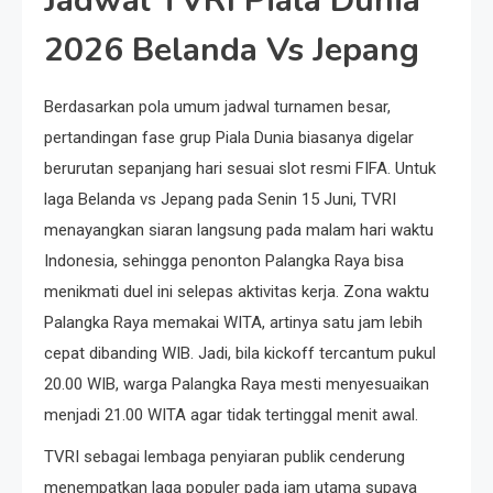
Jadwal TVRI Piala Dunia
2026 Belanda Vs Jepang
Berdasarkan pola umum jadwal turnamen besar,
pertandingan fase grup Piala Dunia biasanya digelar
berurutan sepanjang hari sesuai slot resmi FIFA. Untuk
laga Belanda vs Jepang pada Senin 15 Juni, TVRI
menayangkan siaran langsung pada malam hari waktu
Indonesia, sehingga penonton Palangka Raya bisa
menikmati duel ini selepas aktivitas kerja. Zona waktu
Palangka Raya memakai WITA, artinya satu jam lebih
cepat dibanding WIB. Jadi, bila kickoff tercantum pukul
20.00 WIB, warga Palangka Raya mesti menyesuaikan
menjadi 21.00 WITA agar tidak tertinggal menit awal.
TVRI sebagai lembaga penyiaran publik cenderung
menempatkan laga populer pada jam utama supaya