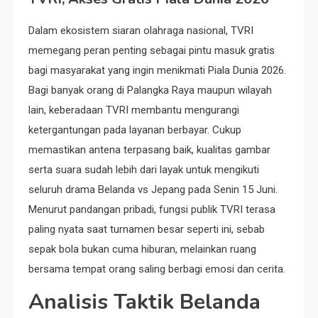
Dalam ekosistem siaran olahraga nasional, TVRI
memegang peran penting sebagai pintu masuk gratis
bagi masyarakat yang ingin menikmati Piala Dunia 2026.
Bagi banyak orang di Palangka Raya maupun wilayah
lain, keberadaan TVRI membantu mengurangi
ketergantungan pada layanan berbayar. Cukup
memastikan antena terpasang baik, kualitas gambar
serta suara sudah lebih dari layak untuk mengikuti
seluruh drama Belanda vs Jepang pada Senin 15 Juni.
Menurut pandangan pribadi, fungsi publik TVRI terasa
paling nyata saat turnamen besar seperti ini, sebab
sepak bola bukan cuma hiburan, melainkan ruang
bersama tempat orang saling berbagi emosi dan cerita.
Analisis Taktik Belanda