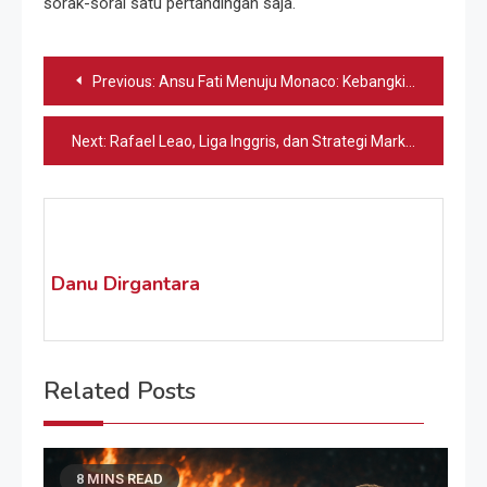
sorak-sorai satu pertandingan saja.
Navigasi
Previous:
Ansu Fati Menuju Monaco: Kebangkitan di Ligue 1?
pos
Next:
Rafael Leao, Liga Inggris, dan Strategi Marketing Baru
Danu Dirgantara
Related Posts
8 MINS READ