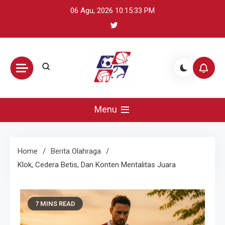
Skip
06 Agu, 2026
10:15:34 PM
to
content
BikeUniverse –
Sumber terpercaya untuk mengikuti
perkembangan olahraga global: update
Menu
Sorotan
skor, berita atlet, preview pertandingan,
dan highlight penting.
Olahraga
Home
Berita Olahraga
Klok, Cedera Betis, Dan Konten Mentalitas Juara
Harian,
Statistik &
7 MINS READ