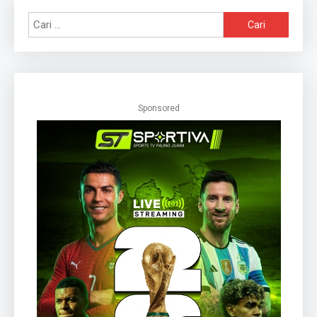
Cari
untuk:
Sponsored