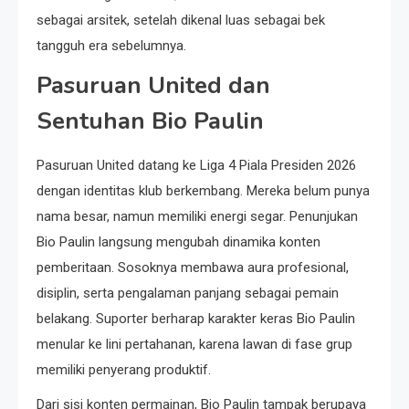
sebagai arsitek, setelah dikenal luas sebagai bek
tangguh era sebelumnya.
Pasuruan United dan
Sentuhan Bio Paulin
Pasuruan United datang ke Liga 4 Piala Presiden 2026
dengan identitas klub berkembang. Mereka belum punya
nama besar, namun memiliki energi segar. Penunjukan
Bio Paulin langsung mengubah dinamika konten
pemberitaan. Sosoknya membawa aura profesional,
disiplin, serta pengalaman panjang sebagai pemain
belakang. Suporter berharap karakter keras Bio Paulin
menular ke lini pertahanan, karena lawan di fase grup
memiliki penyerang produktif.
Dari sisi konten permainan, Bio Paulin tampak berupaya