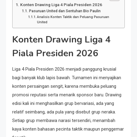
Konten Drawing Liga 4 Piala Presiden 2026
Pasuruan United dan Sentuhan Bio Paulin
Analisis Konten Taktik dan Peluang Pasuruan
United
Konten Drawing Liga 4
Piala Presiden 2026
Liga 4 Piala Presiden 2026 menjadi panggung krusial
bagi banyak klub lapis bawah. Turnamen ini menyajikan
konten persaingan sengit, karena membuka peluang
promosi reputasi serta menarik sponsor baru. Drawing
edisi kali ini menghasilkan grup bervariasi, ada yang
relatif seimbang, ada pula yang disebut grup neraka.
Setiap grup membawa narasi tersendiri, menambah
kaya konten bahasan pecinta taktik maupun penggemar