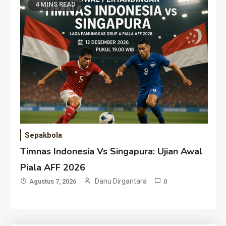
4 MINS READ
Sepakbola
Timnas Indonesia Vs Singapura: Ujian Awal
Piala AFF 2026
Danu Dirgantara
Agustus 7, 2026
0