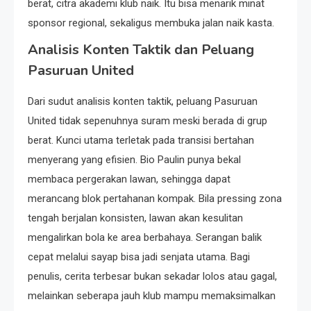
berat, citra akademi klub naik. Itu bisa menarik minat
sponsor regional, sekaligus membuka jalan naik kasta.
Analisis Konten Taktik dan Peluang
Pasuruan United
Dari sudut analisis konten taktik, peluang Pasuruan
United tidak sepenuhnya suram meski berada di grup
berat. Kunci utama terletak pada transisi bertahan
menyerang yang efisien. Bio Paulin punya bekal
membaca pergerakan lawan, sehingga dapat
merancang blok pertahanan kompak. Bila pressing zona
tengah berjalan konsisten, lawan akan kesulitan
mengalirkan bola ke area berbahaya. Serangan balik
cepat melalui sayap bisa jadi senjata utama. Bagi
penulis, cerita terbesar bukan sekadar lolos atau gagal,
melainkan seberapa jauh klub mampu memaksimalkan