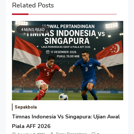
Related Posts
4 MINS READ
Sepakbola
Timnas Indonesia Vs Singapura: Ujian Awal
Piala AFF 2026