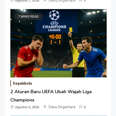
Danu Dirgantara
Agustus 7, 2026
0
7 MINS READ
Sepakbola
2 Aturan Baru UEFA Ubah Wajah Liga
Champions
Danu Dirgantara
Agustus 6, 2026
0