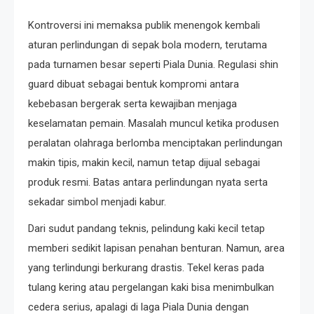
Kontroversi ini memaksa publik menengok kembali
aturan perlindungan di sepak bola modern, terutama
pada turnamen besar seperti Piala Dunia. Regulasi shin
guard dibuat sebagai bentuk kompromi antara
kebebasan bergerak serta kewajiban menjaga
keselamatan pemain. Masalah muncul ketika produsen
peralatan olahraga berlomba menciptakan perlindungan
makin tipis, makin kecil, namun tetap dijual sebagai
produk resmi. Batas antara perlindungan nyata serta
sekadar simbol menjadi kabur.
Dari sudut pandang teknis, pelindung kaki kecil tetap
memberi sedikit lapisan penahan benturan. Namun, area
yang terlindungi berkurang drastis. Tekel keras pada
tulang kering atau pergelangan kaki bisa menimbulkan
cedera serius, apalagi di laga Piala Dunia dengan