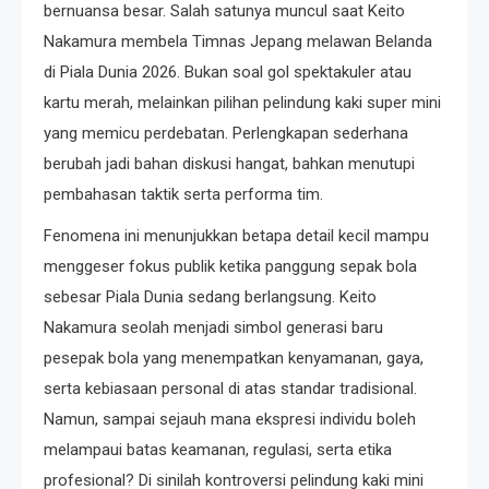
bernuansa besar. Salah satunya muncul saat Keito
Nakamura membela Timnas Jepang melawan Belanda
di Piala Dunia 2026. Bukan soal gol spektakuler atau
kartu merah, melainkan pilihan pelindung kaki super mini
yang memicu perdebatan. Perlengkapan sederhana
berubah jadi bahan diskusi hangat, bahkan menutupi
pembahasan taktik serta performa tim.
Fenomena ini menunjukkan betapa detail kecil mampu
menggeser fokus publik ketika panggung sepak bola
sebesar Piala Dunia sedang berlangsung. Keito
Nakamura seolah menjadi simbol generasi baru
pesepak bola yang menempatkan kenyamanan, gaya,
serta kebiasaan personal di atas standar tradisional.
Namun, sampai sejauh mana ekspresi individu boleh
melampaui batas keamanan, regulasi, serta etika
profesional? Di sinilah kontroversi pelindung kaki mini