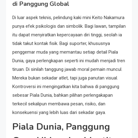
di Panggung Global
Di luar aspek teknis, pelindung kaki mini Keito Nakamura
punya efek psikologis dan simbolik. Bagi lawan, tampilan
itu dapat menyiratkan kepercayaan diri tinggi, seolah ia
tidak takut kontak fisik. Bagi suporter, khususnya
penggemar muda yang memantau setiap detail Piala
Dunia, gaya perlengkapan seperti ini mudah menjadi tren
tiruan. Di sinilah tanggung jawab moral pemain muncul.
Mereka bukan sekadar atlet, tapi juga panutan visual.
Kontroversi ini mengingatkan kita bahwa di panggung
sebesar Piala Dunia, bahkan pilihan perlengakapan
terkecil sekalipun membawa pesan, risiko, dan
konsekuensi yang lebih luas dari sekadar gaya.
Piala Dunia, Panggung