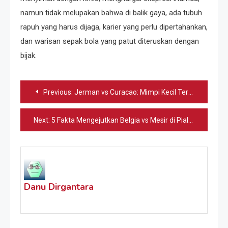
namun tidak melupakan bahwa di balik gaya, ada tubuh
rapuh yang harus dijaga, karier yang perlu dipertahankan,
dan warisan sepak bola yang patut diteruskan dengan
bijak.
Navigasi
Previous:
Jerman vs Curacao: Mimpi Kecil Tergusur Raksasa
pos
Next:
5 Fakta Mengejutkan Belgia vs Mesir di Piala Dunia 2026
Danu Dirgantara