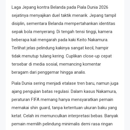
Laga Jepang kontra Belanda pada Piala Dunia 2026
sejatinya menyajikan duel taktik menarik. Jepang tampil
disiplin, sementara Belanda mempertahankan identitas
sepak bola menyerang. Di tengah tensi tinggi, kamera
beberapa kali mengarah pada kaki Keito Nakamura.
Terlihat jelas pelindung kakinya sangat kecil, hampir
tidak menutup tulang kering. Cuplikan close-up cepat
tersebar di media sosial, memancing komentar
beragam dari penggemar hingga analis.
Piala Dunia sering menjadi etalase tren baru, namun juga
ajang pengujian batas regulasi. Dalam kasus Nakamura,
peraturan FIFA memang hanya mensyaratkan pemain
memakai shin guard, tanpa ketentuan ukuran baku yang
ketat. Celah ini memunculkan interpretasi bebas. Banyak
pemain memilih pelindung minimalis demi rasa ringan