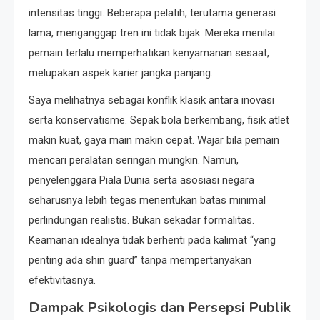
intensitas tinggi. Beberapa pelatih, terutama generasi
lama, menganggap tren ini tidak bijak. Mereka menilai
pemain terlalu memperhatikan kenyamanan sesaat,
melupakan aspek karier jangka panjang.
Saya melihatnya sebagai konflik klasik antara inovasi
serta konservatisme. Sepak bola berkembang, fisik atlet
makin kuat, gaya main makin cepat. Wajar bila pemain
mencari peralatan seringan mungkin. Namun,
penyelenggara Piala Dunia serta asosiasi negara
seharusnya lebih tegas menentukan batas minimal
perlindungan realistis. Bukan sekadar formalitas.
Keamanan idealnya tidak berhenti pada kalimat “yang
penting ada shin guard” tanpa mempertanyakan
efektivitasnya.
Dampak Psikologis dan Persepsi Publik