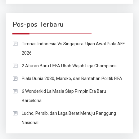
Pos-pos Terbaru
Timnas Indonesia Vs Singapura: Ujian Awal Piala AFF
2026
2 Aturan Baru UEFA Ubah Wajah Liga Champions
Piala Dunia 2030, Maroko, dan Bantahan Politik FIFA
6 Wonderkid La Masia Siap Pimpin Era Baru
Barcelona
Lucho, Persib, dan Laga Berat Menuju Panggung
Nasional