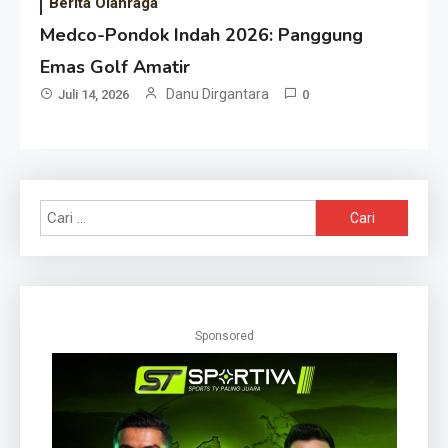
Berita Olahraga
Medco-Pondok Indah 2026: Panggung
Emas Golf Amatir
Danu Dirgantara
Juli 14, 2026
0
Cari
untuk:
Sponsored