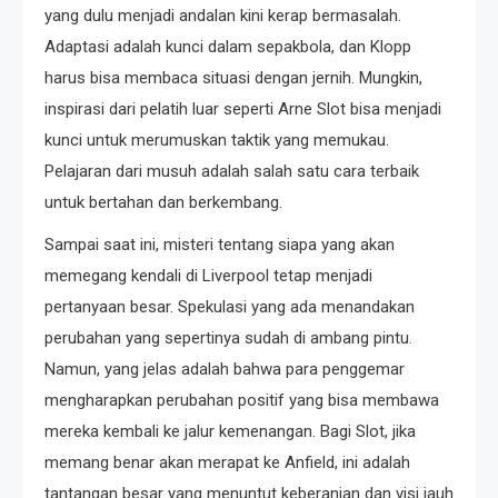
yang dulu menjadi andalan kini kerap bermasalah.
Adaptasi adalah kunci dalam sepakbola, dan Klopp
harus bisa membaca situasi dengan jernih. Mungkin,
inspirasi dari pelatih luar seperti Arne Slot bisa menjadi
kunci untuk merumuskan taktik yang memukau.
Pelajaran dari musuh adalah salah satu cara terbaik
untuk bertahan dan berkembang.
Sampai saat ini, misteri tentang siapa yang akan
memegang kendali di Liverpool tetap menjadi
pertanyaan besar. Spekulasi yang ada menandakan
perubahan yang sepertinya sudah di ambang pintu.
Namun, yang jelas adalah bahwa para penggemar
mengharapkan perubahan positif yang bisa membawa
mereka kembali ke jalur kemenangan. Bagi Slot, jika
memang benar akan merapat ke Anfield, ini adalah
tantangan besar yang menuntut keberanian dan visi jauh