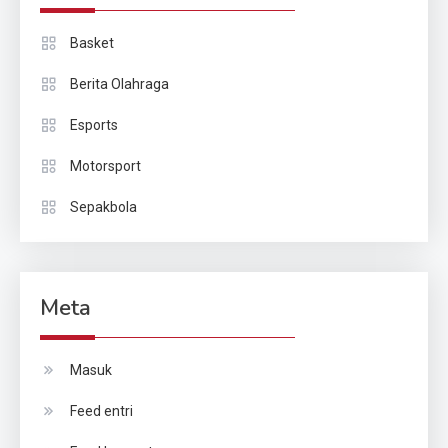
Basket
Berita Olahraga
Esports
Motorsport
Sepakbola
Meta
Masuk
Feed entri