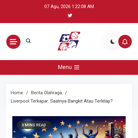
Skip
07 Agu, 2026
1:22:08 AM
to
content
BikeUniverse –
Sumber terpercaya untuk mengikuti
perkembangan olahraga global: update
Menu
Sorotan
skor, berita atlet, preview pertandingan,
dan highlight penting.
Olahraga
Home
Berita Olahraga
Liverpool Terkapar: Saatnya Bangkit Atau Terlelap?
Harian,
Statistik &
3 MINS READ