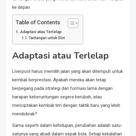
ke depan.
Table of Contents
Adaptasi atau Terlelap
Tantangan untuk Slot
Adaptasi atau Terlelap
Liverpool harus memilih jalan yang akan ditempuh untuk
kembali berprestasi. Apakah mereka akan tetap
berpegang pada strategi dan formasi lama dengan
harapan keberuntungan segera berubah, atau
menciptakan kembali tim dengan taktik baru yang lebih
mendobrak?
Sama seperti dalam kehidupan, perubahan adalah satu-
satunya yang abadi dalam sepak bola. Setiap kekalahan