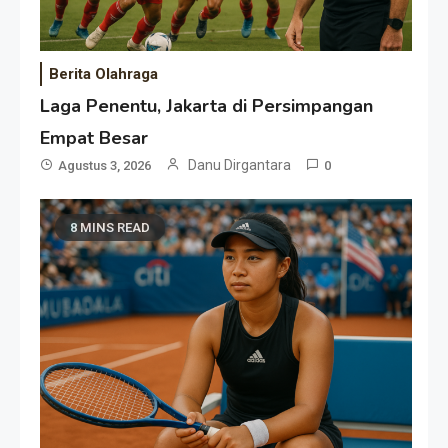
Berita Olahraga
Laga Penentu, Jakarta di Persimpangan
Empat Besar
Danu Dirgantara
Agustus 3, 2026
0
8 MINS READ