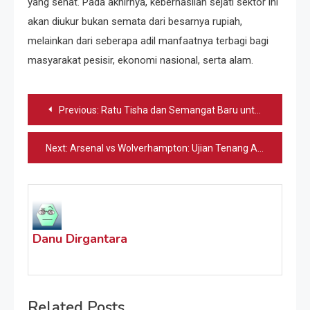
yang sehat. Pada akhirnya, keberhasilan sejati sektor ini
akan diukur bukan semata dari besarnya rupiah,
melainkan dari seberapa adil manfaatnya terbagi bagi
masyarakat pesisir, ekonomi nasional, serta alam.
Navigasi
Previous:
Ratu Tisha dan Semangat Baru untuk Garuda Muda di Kancah SEA Games 2025
pos
Next:
Arsenal vs Wolverhampton: Ujian Tenang Arteta
Danu Dirgantara
Related Posts