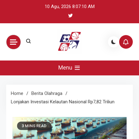
Skip
10 Agu, 2026
8:07:11 AM
to
content
BikeUniverse –
Sumber terpercaya untuk mengikuti
perkembangan olahraga global: update
Menu
Sorotan
skor, berita atlet, preview pertandingan,
dan highlight penting.
Olahraga
Home
Berita Olahraga
Lonjakan Investasi Kelautan Nasional Rp7,82 Triliun
Harian,
Statistik &
3 MINS READ