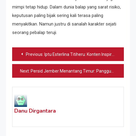
mimpi tetap hidup. Dalam dunia balap yang sarat risiko,
keputusan paling bijak sering kali terasa paling
menyakitkan. Namun justru di sanalah karakter sejati
seorang pebalap teruji.
Navigasi
Previous:
Iptu Esterlina Titiheru: Konten Inspirasi dari Ruang Polsek ke Panggung Binaraga
pos
Next:
Persid Jember Menantang Timur: Panggung Liga 4 Nasional
Danu Dirgantara