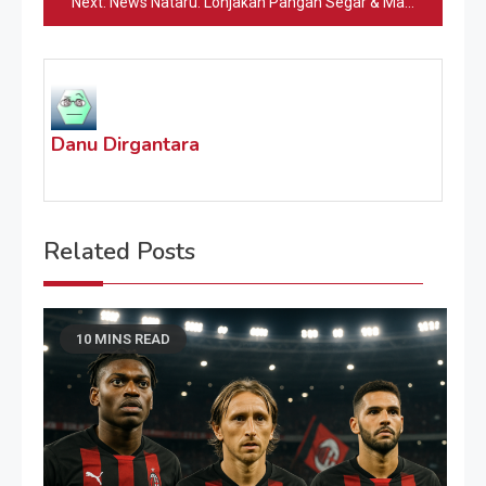
Next:
News Nataru: Lonjakan Pangan Segar & Manuver KAI
Danu Dirgantara
Related Posts
10 MINS READ