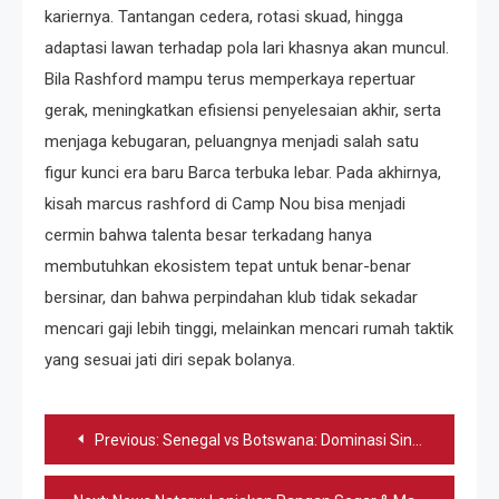
kariernya. Tantangan cedera, rotasi skuad, hingga
adaptasi lawan terhadap pola lari khasnya akan muncul.
Bila Rashford mampu terus memperkaya repertuar
gerak, meningkatkan efisiensi penyelesaian akhir, serta
menjaga kebugaran, peluangnya menjadi salah satu
figur kunci era baru Barca terbuka lebar. Pada akhirnya,
kisah marcus rashford di Camp Nou bisa menjadi
cermin bahwa talenta besar terkadang hanya
membutuhkan ekosistem tepat untuk benar-benar
bersinar, dan bahwa perpindahan klub tidak sekadar
mencari gaji lebih tinggi, melainkan mencari rumah taktik
yang sesuai jati diri sepak bolanya.
Navigasi
Previous:
Senegal vs Botswana: Dominasi Singa Terbukti
pos