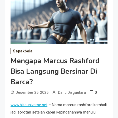
Event Besar
Sepakbola
Mengapa Marcus Rashford
Bisa Langsung Bersinar Di
Barca?
0
Desember 25, 2025
Danu Dirgantara
www.bikeuniverse.net
– Nama marcus rashford kembali
jadi sorotan setelah kabar kepindahannya menuju