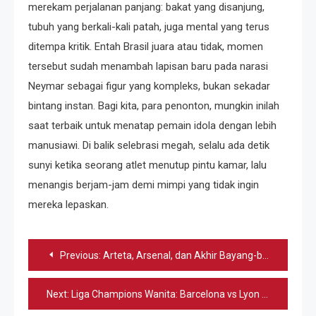
merekam perjalanan panjang: bakat yang disanjung,
tubuh yang berkali-kali patah, juga mental yang terus
ditempa kritik. Entah Brasil juara atau tidak, momen
tersebut sudah menambah lapisan baru pada narasi
Neymar sebagai figur yang kompleks, bukan sekadar
bintang instan. Bagi kita, para penonton, mungkin inilah
saat terbaik untuk menatap pemain idola dengan lebih
manusiawi. Di balik selebrasi megah, selalu ada detik
sunyi ketika seorang atlet menutup pintu kamar, lalu
menangis berjam-jam demi mimpi yang tidak ingin
mereka lepaskan.
Navigasi
Previous:
Arteta, Arsenal, dan Akhir Bayang-bayang Guardiola
pos
Next:
Liga Champions Wanita: Barcelona vs Lyon di VISION+