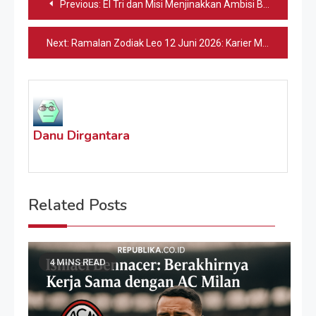
Previous:
El Tri dan Misi Menjinakkan Ambisi Bafana
pos
Next:
Ramalan Zodiak Leo 12 Juni 2026: Karier Melesat
Danu Dirgantara
Related Posts
4 MINS READ