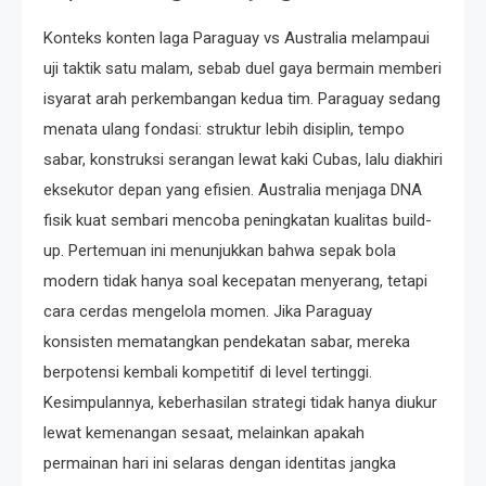
Konteks konten laga Paraguay vs Australia melampaui
uji taktik satu malam, sebab duel gaya bermain memberi
isyarat arah perkembangan kedua tim. Paraguay sedang
menata ulang fondasi: struktur lebih disiplin, tempo
sabar, konstruksi serangan lewat kaki Cubas, lalu diakhiri
eksekutor depan yang efisien. Australia menjaga DNA
fisik kuat sembari mencoba peningkatan kualitas build-
up. Pertemuan ini menunjukkan bahwa sepak bola
modern tidak hanya soal kecepatan menyerang, tetapi
cara cerdas mengelola momen. Jika Paraguay
konsisten mematangkan pendekatan sabar, mereka
berpotensi kembali kompetitif di level tertinggi.
Kesimpulannya, keberhasilan strategi tidak hanya diukur
lewat kemenangan sesaat, melainkan apakah
permainan hari ini selaras dengan identitas jangka