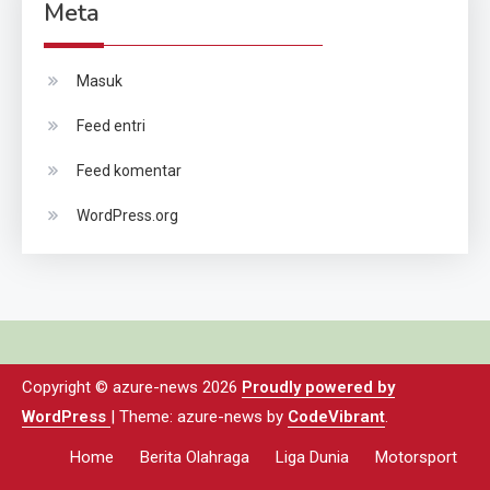
Meta
Masuk
Feed entri
Feed komentar
WordPress.org
Copyright © azure-news 2026
Proudly powered by
WordPress
|
Theme: azure-news by
CodeVibrant
.
Home
Berita Olahraga
Liga Dunia
Motorsport