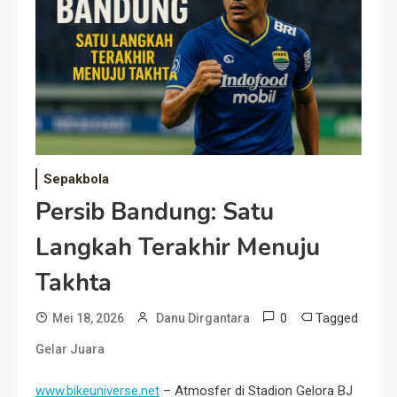
Event Besar
Sepakbola
Persib Bandung: Satu
Langkah Terakhir Menuju
Takhta
0
Tagged
Mei 18, 2026
Danu Dirgantara
Gelar Juara
www.bikeuniverse.net
– Atmosfer di Stadion Gelora BJ