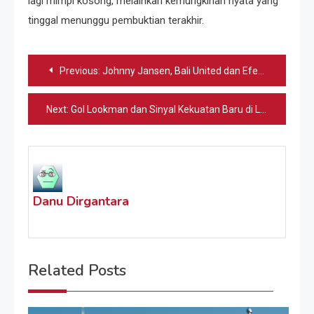
lagi mimpi kosong, melainkan kemungkinan nyata yang
tinggal menunggu pembuktian terakhir.
Navigasi
Previous:
Johnny Jansen, Bali United dan Efek ChatGPT Jelang Bhayangkara
pos
Next:
Gol Lookman dan Sinyal Kekuatan Baru di La Liga 2025/26
Danu Dirgantara
Related Posts