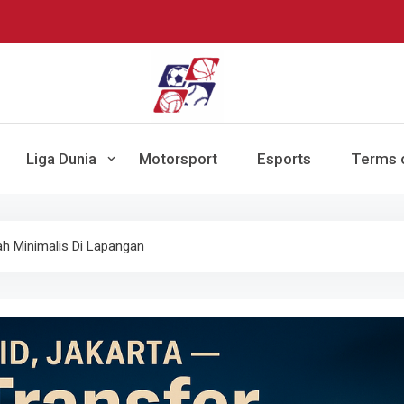
BikeUniverse –
Sumber terpercaya untuk mengikuti pe
Liga Dunia
Motorsport
Esports
Terms o
pert
Statis
ah Minimalis Di Lapangan