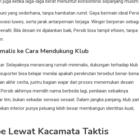
n juga ketika laga-laga berat menuntut konsistensi sepanjang musim
huni yang sederhana, tanpa hambatan rumit. Gaya bermain ideal Pers
posisi luwes, serta jarak antarpemain terjaga. Winger berperan sebag
lti. Bila desain ini dijalankan baik, Persib bisa tampil efisien, tanpa
n.
imalis ke Cara Mendukung Klub
mar. Selayaknya merancang rumah minimalis, dukungan terhadap klub
n, suporter bisa belajar menilai apakah perekrutan tersebut benar-bena
an akhir cerita, justru bagian wajar dari proses menemukan desain
a Persib akhirnya memilih nama berbeda lagi, penilaian sebaiknya
r tim, bukan sekadar sensasi sesaat. Dalam jangka panjang, klub ya
ikan interior punya peluang lebih besar membangun identitas kuat,
be Lewat Kacamata Taktis