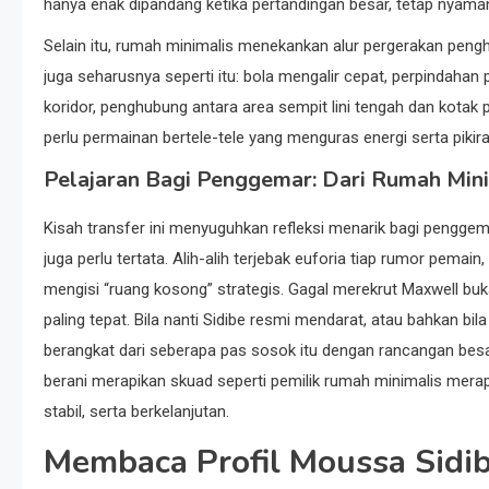
hanya enak dipandang ketika pertandingan besar, tetap nyama
Selain itu, rumah minimalis menekankan alur pergerakan peng
juga seharusnya seperti itu: bola mengalir cepat, perpindahan 
koridor, penghubung antara area sempit lini tengah dan kotak pena
perlu permainan bertele-tele yang menguras energi serta pikira
Pelajaran Bagi Penggemar: Dari Rumah Min
Kisah transfer ini menyuguhkan refleksi menarik bagi pengge
juga perlu tertata. Alih-alih terjebak euforia tiap rumor pemai
mengisi “ruang kosong” strategis. Gagal merekrut Maxwell buk
paling tepat. Bila nanti Sidibe resmi mendarat, atau bahkan bil
berangkat dari seberapa pas sosok itu dengan rancangan besa
berani merapikan skuad seperti pemilik rumah minimalis merap
stabil, serta berkelanjutan.
Membaca Profil Moussa Sidi