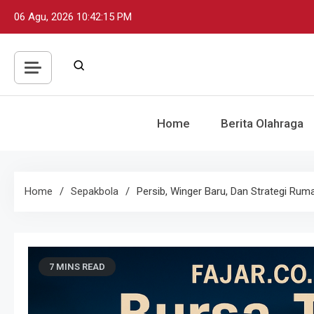
Skip
06 Agu, 2026
10:42:17 PM
to
content
Home
Berita Olahraga
Home
Sepakbola
Persib, Winger Baru, Dan Strategi Rum
7 MINS READ