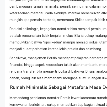
pembangunan rumah minimalis, pemilik sering mengalami mome
ketersediaan material. Pada akhirnya, mereka menemukan altern
mungkin tipe pemain berbeda, sementara Sidibe tampak lebih 
Dari sisi psikologis, kegagalan transfer bisa menjadi pemicu 
setelah rencana lain tidak berjalan mulus. Bila ia cukup matang
membuktikan bahwa “opsi kedua” mampu menjadi solusi utama.
menjadi pusat perhatian karena lebih praktis dan seimbang.
Sebaliknya, manajemen Persib mendapat pelajaran berharga me
finansial, hingga aspek kecocokan taktik akan membantu mer
rencana transfer bila mengerti logika di baliknya. Di sini, ana
denah, orang lain bisa memahami mengapa suatu ruangan dike
Rumah Minimalis Sebagai Metafora Masa D
Memandang perjalanan transfer Persib lewat kacamata rumah 
kemewahan berlebihan, cukup memastikan tiap bagian skuad bek