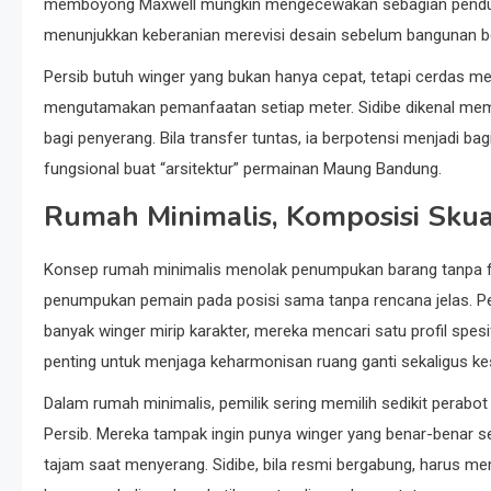
memboyong Maxwell mungkin mengecewakan sebagian pendukun
menunjukkan keberanian merevisi desain sebelum bangunan be
Persib butuh winger yang bukan hanya cepat, tetapi cerdas memi
mengutamakan pemanfaatan setiap meter. Sidibe dikenal me
bagi penyerang. Bila transfer tuntas, ia berpotensi menjadi ba
fungsional buat “arsitektur” permainan Maung Bandung.
Rumah Minimalis, Komposisi Skua
Konsep rumah minimalis menolak penumpukan barang tanpa fun
penumpukan pemain pada posisi sama tanpa rencana jelas. Persi
banyak winger mirip karakter, mereka mencari satu profil spe
penting untuk menjaga keharmonisan ruang ganti sekaligus 
Dalam rumah minimalis, pemilik sering memilih sedikit perabot
Persib. Mereka tampak ingin punya winger yang benar-benar s
tajam saat menyerang. Sidibe, bila resmi bergabung, harus 