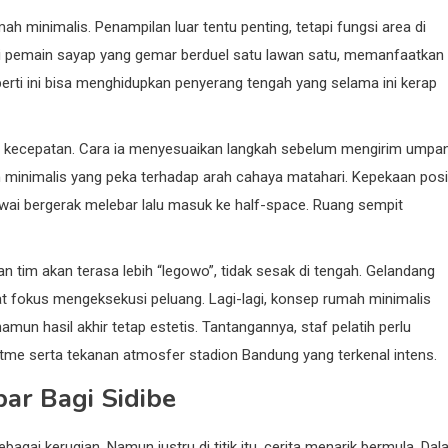
h minimalis. Penampilan luar tentu penting, tetapi fungsi area di
gai pemain sayap yang gemar berduel satu lawan satu, memanfaatkan
perti ini bisa menghidupkan penyerang tengah yang selama ini kerap
nya kecepatan. Cara ia menyesuaikan langkah sebelum mengirim umpa
minimalis yang peka terhadap arah cahaya matahari. Kepekaan posi
iawai bergerak melebar lalu masuk ke half-space. Ruang sempit
n tim akan terasa lebih “legowo”, tidak sesak di tengah. Gelandang
at fokus mengeksekusi peluang. Lagi-lagi, konsep rumah minimalis
namun hasil akhir tetap estetis. Tantangannya, staf pelatih perlu
tme serta tekanan atmosfer stadion Bandung yang terkenal intens.
ar Bagi Sidibe
ai kerugian. Namun justru di titik itu, cerita menarik bermula. Da