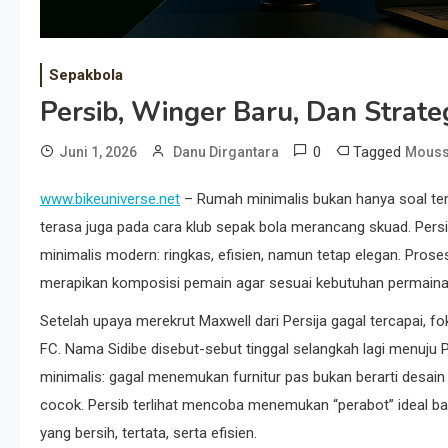
Sepakbola
Persib, Winger Baru, Dan Strat
0
Tagged
Juni 1, 2026
Danu Dirgantara
Mouss
www.bikeuniverse.net
– Rumah minimalis bukan hanya soal temp
terasa juga pada cara klub sepak bola merancang skuad. Per
minimalis modern: ringkas, efisien, namun tetap elegan. Pros
merapikan komposisi pemain agar sesuai kebutuhan permainan 
Setelah upaya merekrut Maxwell dari Persija gagal tercapai, 
FC. Nama Sidibe disebut-sebut tinggal selangkah lagi menuju P
minimalis: gagal menemukan furnitur pas bukan berarti desain
cocok. Persib terlihat mencoba menemukan “perabot” ideal ba
yang bersih, tertata, serta efisien.