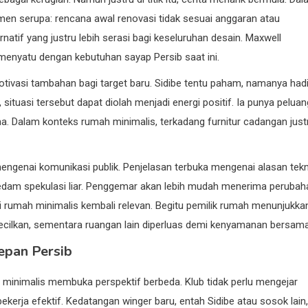
n serupa: rencana awal renovasi tidak sesuai anggaran atau
atif yang justru lebih serasi bagi keseluruhan desain. Maxwell
menyatu dengan kebutuhan sayap Persib saat ini.
motivasi tambahan bagi target baru. Sidibe tentu paham, namanya hadi
, situasi tersebut dapat diolah menjadi energi positif. Ia punya peluan
 Dalam konteks rumah minimalis, terkadang furnitur cadangan just
ngenai komunikasi publik. Penjelasan terbuka mengenai alasan tekn
edam spekulasi liar. Penggemar akan lebih mudah menerima perubah
logi rumah minimalis kembali relevan. Begitu pemilik rumah menunjukka
cilkan, sementara ruangan lain diperluas demi kenyamanan bersama
epan Persib
minimalis membuka perspektif berbeda. Klub tidak perlu mengejar
erja efektif. Kedatangan winger baru, entah Sidibe atau sosok lain,