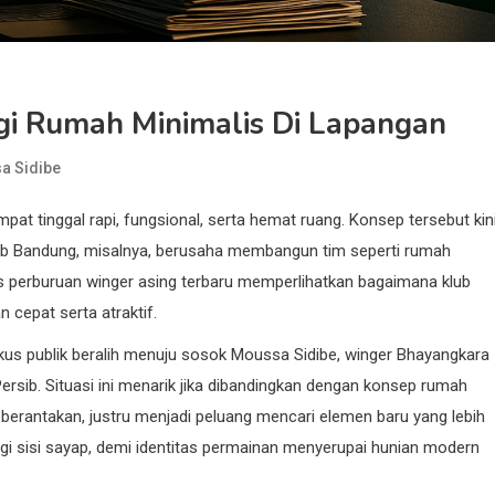
egi Rumah Minimalis Di Lapangan
a Sidibe
at tinggal rapi, fungsional, serta hemat ruang. Konsep tersebut kin
sib Bandung, misalnya, berusaha membangun tim seperti rumah
es perburuan winger asing terbaru memperlihatkan bagaimana klub
cepat serta atraktif.
fokus publik beralih menuju sosok Moussa Sidibe, winger Bhayangkara
ersib. Situasi ini menarik jika dibandingkan dengan konsep rumah
 berantakan, justru menjadi peluang mencari elemen baru yang lebih
gi sisi sayap, demi identitas permainan menyerupai hunian modern