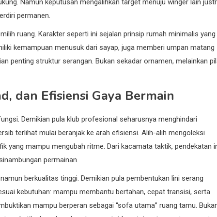
g. Namun keputusan mengalihkan target menuju winger lain just
rdiri permanen.
lih ruang. Karakter seperti ini sejalan prinsip rumah minimalis yang
miliki kemampuan menusuk dari sayap, juga memberi umpan matang
gian penting struktur serangan. Bukan sekadar ornamen, melainkan pil
d, dan Efisiensi Gaya Bermain
gsi. Demikian pula klub profesional seharusnya menghindari
b terlihat mulai beranjak ke arah efisiensi. Alih-alih mengoleksi
sifik yang mampu mengubah ritme. Dari kacamata taktik, pendekatan i
kesinambungan permainan.
 namun berkualitas tinggi. Demikian pula pembentukan lini serang
esuai kebutuhan: mampu membantu bertahan, cepat transisi, serta
membuktikan mampu berperan sebagai “sofa utama” ruang tamu. Buka