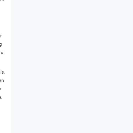
r
g
ru
is,
an
n
.