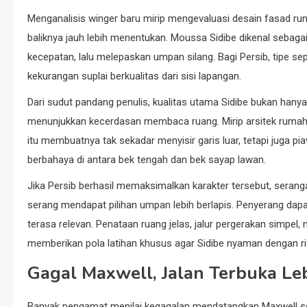
Menganalisis winger baru mirip mengevaluasi desain fasad ruma
baliknya jauh lebih menentukan. Moussa Sidibe dikenal seba
kecepatan, lalu melepaskan umpan silang. Bagi Persib, tipe se
kekurangan suplai berkualitas dari sisi lapangan.
Dari sudut pandang penulis, kualitas utama Sidibe bukan ha
menunjukkan kecerdasan membaca ruang. Mirip arsitek rumah 
itu membuatnya tak sekadar menyisir garis luar, tetapi juga p
berbahaya di antara bek tengah dan bek sayap lawan.
Jika Persib berhasil memaksimalkan karakter tersebut, seranga
serang mendapat pilihan umpan lebih berlapis. Penyerang dap
terasa relevan. Penataan ruang jelas, jalur pergerakan simpel, 
memberikan pola latihan khusus agar Sidibe nyaman dengan ri
Gagal Maxwell, Jalan Terbuka Leb
Banyak pengamat menilai kegagalan mendatangkan Maxwell sebag