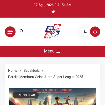
Skip
07 Agu, 2026
3:41:55 AM
to
content
BikeUniverse –
Sumber terpercaya untuk mengikuti
perkembangan olahraga global: update
Menu
Sorotan
skor, berita atlet, preview pertandingan,
dan highlight penting.
Olahraga
Home
Sepakbola
Persija Memburu Gelar Juara Super League 2025
Harian,
Statistik &
6 MINS READ