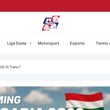
BikeUniverse –
Sumber terpercaya untuk mengikuti pe
Liga Dunia
Motorsport
Esports
Terms o
pert
Statis
26 Di Trans7