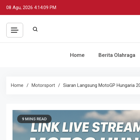
Skip
08 Agu, 2026
4:14:11 PM
to
content
Home
Berita Olahraga
Home
Motorsport
Siaran Langsung MotoGP Hungaria 20
9 MINS READ