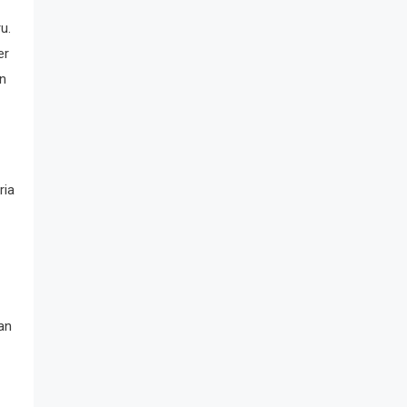
u.
er
an
ria
an