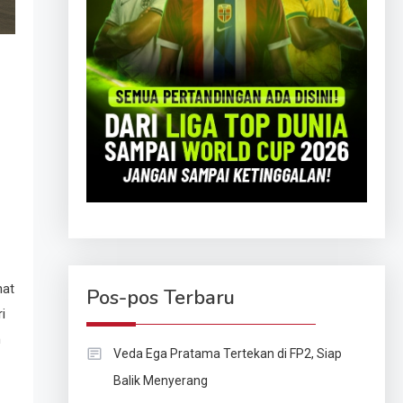
hat
Pos-pos Terbaru
i
h
Veda Ega Pratama Tertekan di FP2, Siap
Balik Menyerang