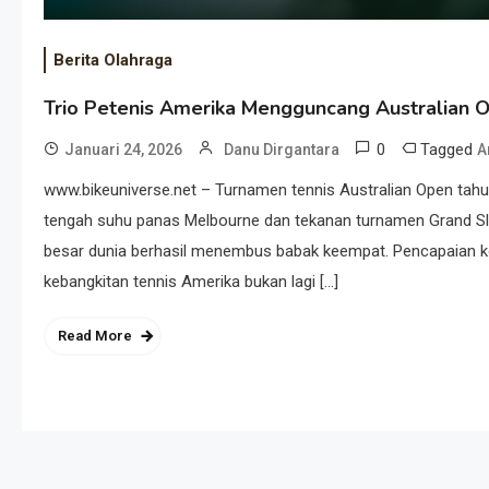
Berita Olahraga
Trio Petenis Amerika Mengguncang Australian 
0
Tagged
Januari 24, 2026
Danu Dirgantara
A
www.bikeuniverse.net – Turnamen tennis Australian Open tahu
tengah suhu panas Melbourne dan tekanan turnamen Grand Sla
besar dunia berhasil menembus babak keempat. Pencapaian kole
kebangkitan tennis Amerika bukan lagi […]
Read More