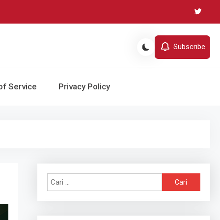
Subscribe
 Sorotan Olahraga Harian,
rkembangan olahraga global: update skor, berita atlet, preview
f Service
Privacy Policy
andingan, dan highlight penting.
tik & Event Besar
Cari
untuk: