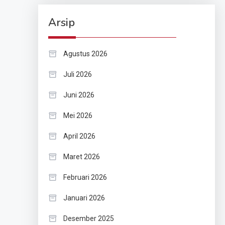
Arsip
Agustus 2026
Juli 2026
Juni 2026
Mei 2026
April 2026
Maret 2026
Februari 2026
Januari 2026
Desember 2025