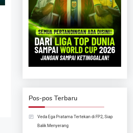
Pos-pos Terbaru
Veda Ega Pratama Tertekan di FP2, Siap
Balik Menyerang