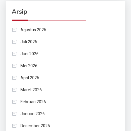
Arsip
Agustus 2026
Juli 2026
Juni 2026
Mei 2026
April 2026
Maret 2026
Februari 2026
Januari 2026
Desember 2025