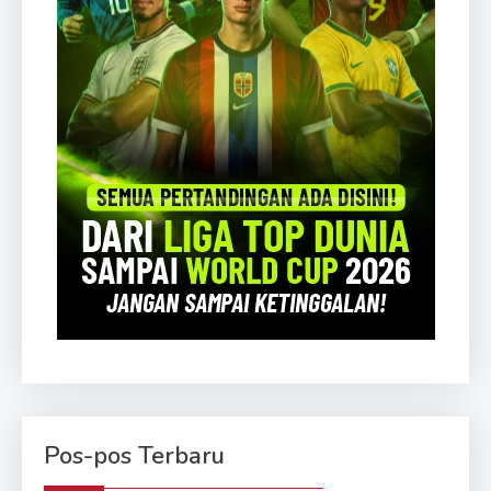
Pos-pos Terbaru