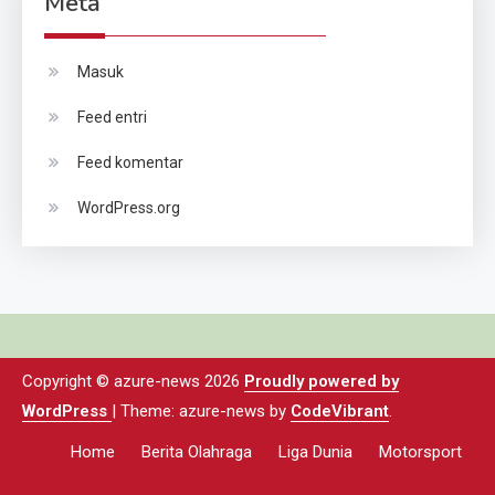
Meta
Masuk
Feed entri
Feed komentar
WordPress.org
Copyright © azure-news 2026
Proudly powered by
WordPress
|
Theme: azure-news by
CodeVibrant
.
Home
Berita Olahraga
Liga Dunia
Motorsport