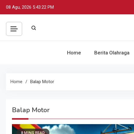
Skip
08 Agu, 2026
5:43:23 PM
to
content
Home
Berita Olahraga
Home
Balap Motor
Balap Motor
8 MINS READ