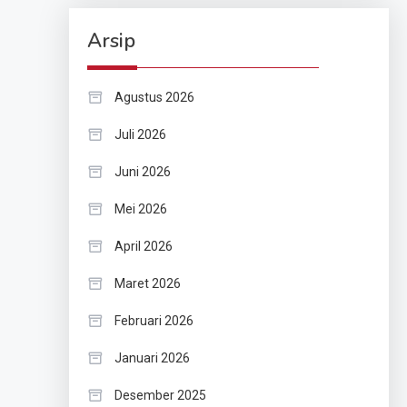
Arsip
Agustus 2026
Juli 2026
Juni 2026
Mei 2026
April 2026
Maret 2026
Februari 2026
Januari 2026
Desember 2025