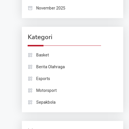
November 2025
Kategori
Basket
Berita Olahraga
Esports
Motorsport
Sepakbola