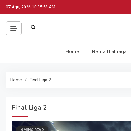
Skip
07 Agu, 2026
10:35:59 AM
to
content
Home
Berita Olahraga
Home
Final Liga 2
Final Liga 2
4 MINS READ