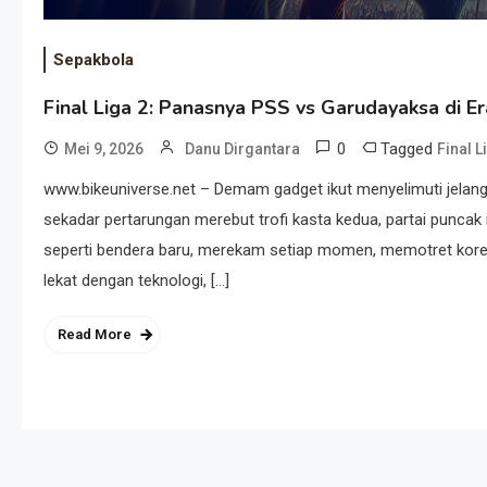
Sepakbola
Final Liga 2: Panasnya PSS vs Garudayaksa di E
0
Tagged
Mei 9, 2026
Danu Dirgantara
Final L
www.bikeuniverse.net – Demam gadget ikut menyelimuti jelang
sekadar pertarungan merebut trofi kasta kedua, partai puncak 
seperti bendera baru, merekam setiap momen, memotret koreo
lekat dengan teknologi, […]
Read More