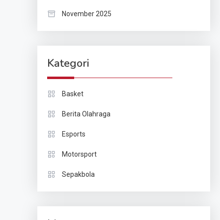
November 2025
Kategori
Basket
Berita Olahraga
Esports
Motorsport
Sepakbola