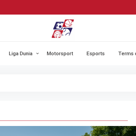
BikeUniverse –
Sumber terpercaya untuk mengikuti pe
Liga Dunia
Motorsport
Esports
Terms o
pert
Statis