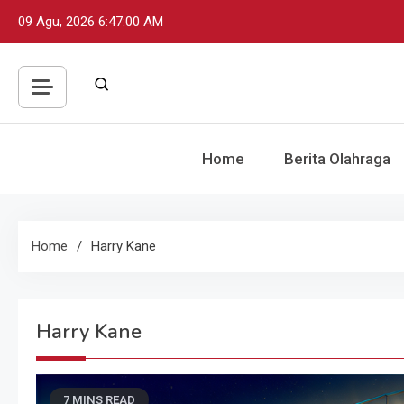
Skip
09 Agu, 2026
6:47:01 AM
to
content
Home
Berita Olahraga
Home
Harry Kane
Harry Kane
7 MINS READ