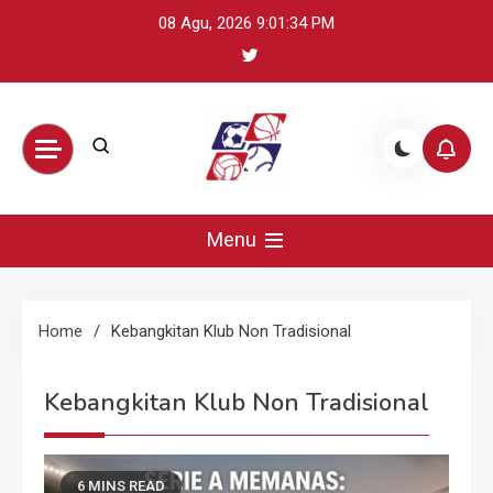
Skip
08 Agu, 2026
9:01:35 PM
to
content
BikeUniverse –
Sumber terpercaya untuk mengikuti
perkembangan olahraga global: update
Menu
Sorotan
skor, berita atlet, preview pertandingan,
dan highlight penting.
Olahraga
Home
Kebangkitan Klub Non Tradisional
Harian,
Kebangkitan Klub Non Tradisional
Statistik &
6 MINS READ