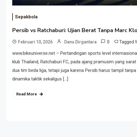
Sepakbola
Persib vs Ratchaburi: Ujian Berat Tanpa Marc Kl
0
Tagged
Februari 10, 2026
Danu Dirgantara
www.bikeuniverse.net – Pertandingan sports level internasio
klub Thailand, Ratchaburi FC, pada ajang pramusim yang sara
dua tim beda liga, tetapi juga karena Persib harus tampil tanp
dinamika taktik sekaligus […]
Read More