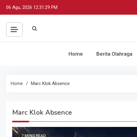
Skip
06 Agu, 2026
12:31:30 PM
to
content
Home
Berita Olahraga
Home
Marc Klok Absence
Marc Klok Absence
7 MINS READ