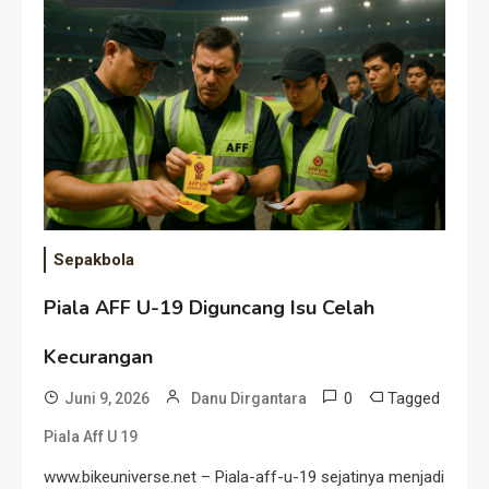
Event Besar
Sepakbola
Piala AFF U-19 Diguncang Isu Celah
Kecurangan
0
Tagged
Juni 9, 2026
Danu Dirgantara
Piala Aff U 19
www.bikeuniverse.net – Piala-aff-u-19 sejatinya menjadi