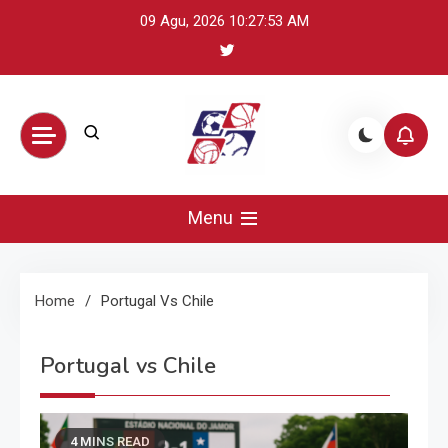
Skip
09 Agu, 2026
10:27:54 AM
to
content
BikeUniverse –
Sumber terpercaya untuk mengikuti
perkembangan olahraga global: update
Menu
Sorotan
skor, berita atlet, preview pertandingan,
dan highlight penting.
Olahraga
Home
Portugal Vs Chile
Harian,
Portugal vs Chile
Statistik &
4 MINS READ