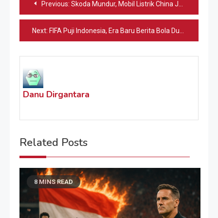
Previous:
Skoda Mundur, Mobil Listrik China Justru Melesat
pos
Next:
FIFA Puji Indonesia, Era Baru Berita Bola Dunia
Danu Dirgantara
Related Posts
8 MINS READ