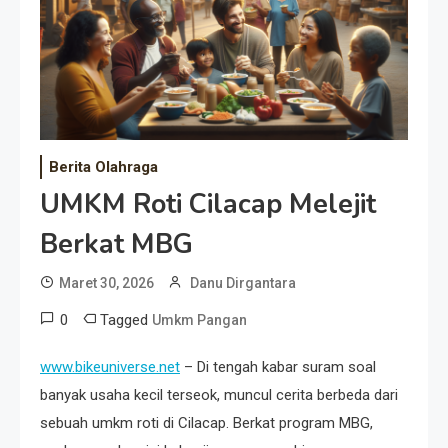
Event Besar
Berita Olahraga
UMKM Roti Cilacap Melejit
Berkat MBG
Maret 30, 2026
Danu Dirgantara
0
Tagged
Umkm Pangan
www.bikeuniverse.net
– Di tengah kabar suram soal
banyak usaha kecil terseok, muncul cerita berbeda dari
sebuah umkm roti di Cilacap. Berkat program MBG,