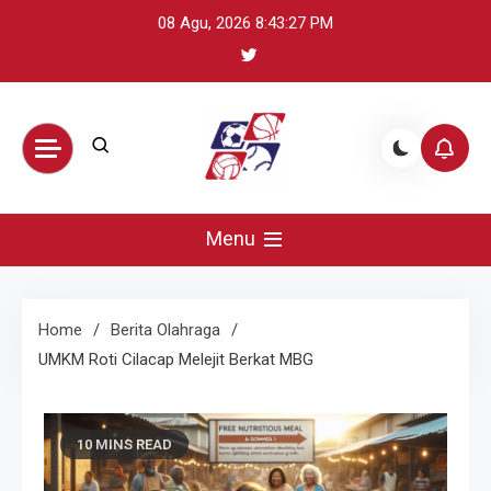
Skip
08 Agu, 2026
8:43:28 PM
to
content
BikeUniverse –
Sumber terpercaya untuk mengikuti
perkembangan olahraga global: update
Menu
Sorotan
skor, berita atlet, preview pertandingan,
dan highlight penting.
Olahraga
Home
Berita Olahraga
UMKM Roti Cilacap Melejit Berkat MBG
Harian,
Statistik &
10 MINS READ