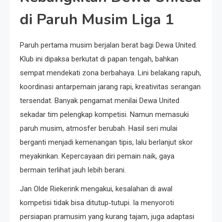
di Paruh Musim Liga 1
Paruh pertama musim berjalan berat bagi Dewa United.
Klub ini dipaksa berkutat di papan tengah, bahkan
sempat mendekati zona berbahaya. Lini belakang rapuh,
koordinasi antarpemain jarang rapi, kreativitas serangan
tersendat. Banyak pengamat menilai Dewa United
sekadar tim pelengkap kompetisi. Namun memasuki
paruh musim, atmosfer berubah. Hasil seri mulai
berganti menjadi kemenangan tipis, lalu berlanjut skor
meyakinkan. Kepercayaan diri pemain naik, gaya
bermain terlihat jauh lebih berani.
Jan Olde Riekerink mengakui, kesalahan di awal
kompetisi tidak bisa ditutup‑tutupi. Ia menyoroti
persiapan pramusim yang kurang tajam, juga adaptasi