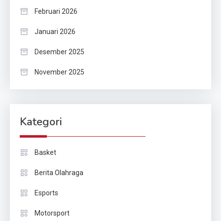
Februari 2026
Januari 2026
Desember 2025
November 2025
Kategori
Basket
Berita Olahraga
Esports
Motorsport