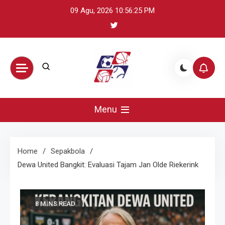
Skip
09 Agu, 2026
10:56:27 PM
to
content
BikeUniverse –
Sumber terpercaya untuk mengikuti
perkembangan olahraga global: update
Menu
Sorotan
skor, berita atlet, preview pertandingan,
dan highlight penting.
Olahraga
Home
Sepakbola
Dewa United Bangkit: Evaluasi Tajam Jan Olde Riekerink
Harian,
Statistik &
8 MINS READ