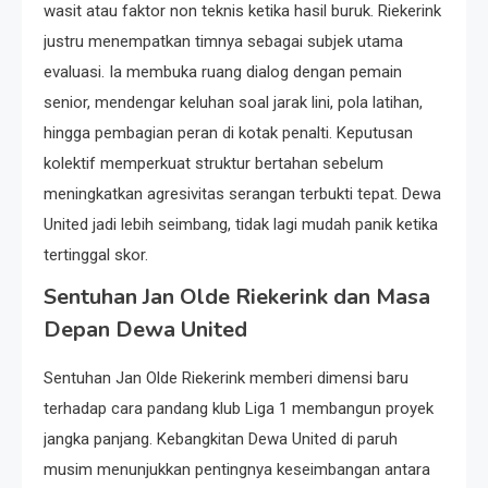
wasit atau faktor non teknis ketika hasil buruk. Riekerink
justru menempatkan timnya sebagai subjek utama
evaluasi. Ia membuka ruang dialog dengan pemain
senior, mendengar keluhan soal jarak lini, pola latihan,
hingga pembagian peran di kotak penalti. Keputusan
kolektif memperkuat struktur bertahan sebelum
meningkatkan agresivitas serangan terbukti tepat. Dewa
United jadi lebih seimbang, tidak lagi mudah panik ketika
tertinggal skor.
Sentuhan Jan Olde Riekerink dan Masa
Depan Dewa United
Sentuhan Jan Olde Riekerink memberi dimensi baru
terhadap cara pandang klub Liga 1 membangun proyek
jangka panjang. Kebangkitan Dewa United di paruh
musim menunjukkan pentingnya keseimbangan antara