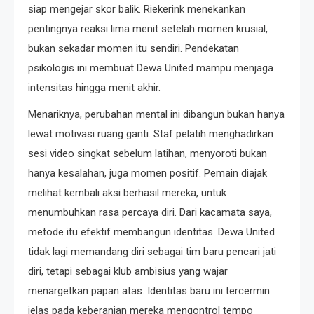
siap mengejar skor balik. Riekerink menekankan
pentingnya reaksi lima menit setelah momen krusial,
bukan sekadar momen itu sendiri. Pendekatan
psikologis ini membuat Dewa United mampu menjaga
intensitas hingga menit akhir.
Menariknya, perubahan mental ini dibangun bukan hanya
lewat motivasi ruang ganti. Staf pelatih menghadirkan
sesi video singkat sebelum latihan, menyoroti bukan
hanya kesalahan, juga momen positif. Pemain diajak
melihat kembali aksi berhasil mereka, untuk
menumbuhkan rasa percaya diri. Dari kacamata saya,
metode itu efektif membangun identitas. Dewa United
tidak lagi memandang diri sebagai tim baru pencari jati
diri, tetapi sebagai klub ambisius yang wajar
menargetkan papan atas. Identitas baru ini tercermin
jelas pada keberanian mereka mengontrol tempo