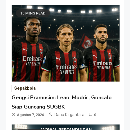
10 MINS READ
Sepakbola
Gengsi Pramusim: Leao, Modric, Goncalo
Siap Guncang SUGBK
Danu Dirgantara
Agustus 7, 2026
0