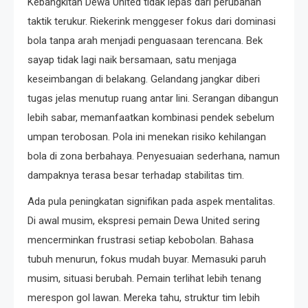
Kebangkitan Dewa United tidak lepas dari perubahan
taktik terukur. Riekerink menggeser fokus dari dominasi
bola tanpa arah menjadi penguasaan terencana. Bek
sayap tidak lagi naik bersamaan, satu menjaga
keseimbangan di belakang. Gelandang jangkar diberi
tugas jelas menutup ruang antar lini. Serangan dibangun
lebih sabar, memanfaatkan kombinasi pendek sebelum
umpan terobosan. Pola ini menekan risiko kehilangan
bola di zona berbahaya. Penyesuaian sederhana, namun
dampaknya terasa besar terhadap stabilitas tim.
Ada pula peningkatan signifikan pada aspek mentalitas.
Di awal musim, ekspresi pemain Dewa United sering
mencerminkan frustrasi setiap kebobolan. Bahasa
tubuh menurun, fokus mudah buyar. Memasuki paruh
musim, situasi berubah. Pemain terlihat lebih tenang
merespon gol lawan. Mereka tahu, struktur tim lebih