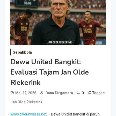
Event Besar
Sepakbola
Dewa United Bangkit:
Evaluasi Tajam Jan Olde
Riekerink
0
Tagged
Mei 22, 2026
Danu Dirgantara
Jan Olde Riekerink
www.bikeuniverse.net
– Dewa United bangkit di paruh