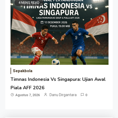
4 MINS READ
Sepakbola
Timnas Indonesia Vs Singapura: Ujian Awal
Piala AFF 2026
Danu Dirgantara
Agustus 7, 2026
0