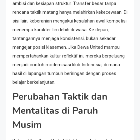
ambisi dan kesiapan struktur. Transfer besar tanpa
rencana taktik matang hanya melahirkan kekecewaan. Di
sisi lain, keberanian mengakui kesalahan awal kompetisi
menempa karakter tim lebih dewasa. Ke depan,
tantangannya menjaga konsistensi, bukan sekadar
mengejar posisi klasemen. Jika Dewa United mampu
mempertahankan kultur reflektif ini, mereka berpeluang
menjadi contoh modernisasi klub Indonesia, di mana
hasil di lapangan tumbuh beriringan dengan proses
belajar berkelanjutan.
Perubahan Taktik dan
Mentalitas di Paruh
Musim