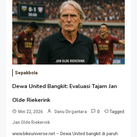
Event Besar
Sepakbola
Dewa United Bangkit: Evaluasi Tajam Jan
Olde Riekerink
0
Tagged
Mei 22, 2026
Danu Dirgantara
Jan Olde Riekerink
www.bikeuniverse.net – Dewa United bangkit di paruh