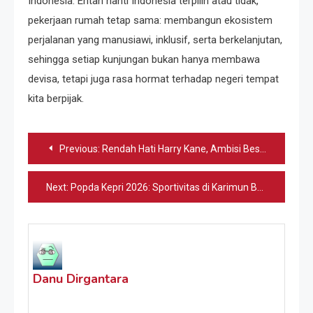
Indonesia. Entah nanti Indonesia terpilih atau tidak,
pekerjaan rumah tetap sama: membangun ekosistem
perjalanan yang manusiawi, inklusif, serta berkelanjutan,
sehingga setiap kunjungan bukan hanya membawa
devisa, tetapi juga rasa hormat terhadap negeri tempat
kita berpijak.
Navigasi
Previous:
Rendah Hati Harry Kane, Ambisi Besar Piala Dunia 2026
pos
Next:
Popda Kepri 2026: Sportivitas di Karimun Berkobar
Danu Dirgantara