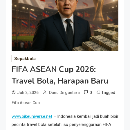
Event Besar
Sepakbola
FIFA ASEAN Cup 2026:
Travel Bola, Harapan Baru
0
Tagged
Juli 2, 2026
Danu Dirgantara
Fifa Asean Cup
www.bikeuniverse.net
– Indonesia kembali jadi buah bibir
pecinta travel bola setelah isu penyelenggaraan FIFA