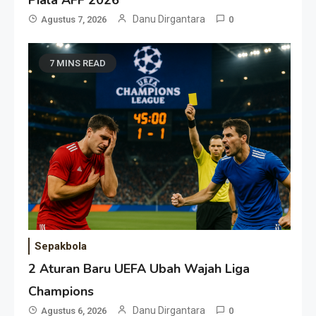
Piala AFF 2026
Danu Dirgantara
Agustus 7, 2026
0
7 MINS READ
Sepakbola
2 Aturan Baru UEFA Ubah Wajah Liga
Champions
Danu Dirgantara
Agustus 6, 2026
0