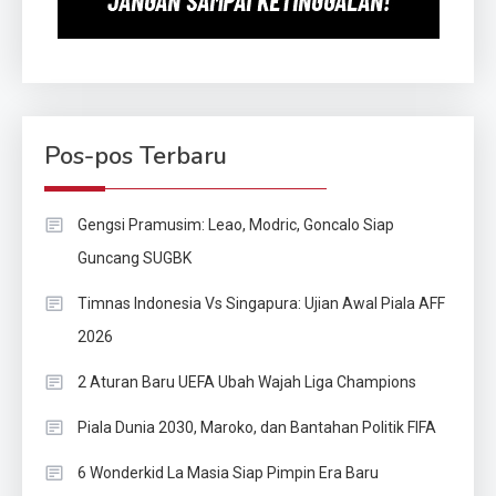
Pos-pos Terbaru
Gengsi Pramusim: Leao, Modric, Goncalo Siap
Guncang SUGBK
Timnas Indonesia Vs Singapura: Ujian Awal Piala AFF
2026
2 Aturan Baru UEFA Ubah Wajah Liga Champions
Piala Dunia 2030, Maroko, dan Bantahan Politik FIFA
6 Wonderkid La Masia Siap Pimpin Era Baru