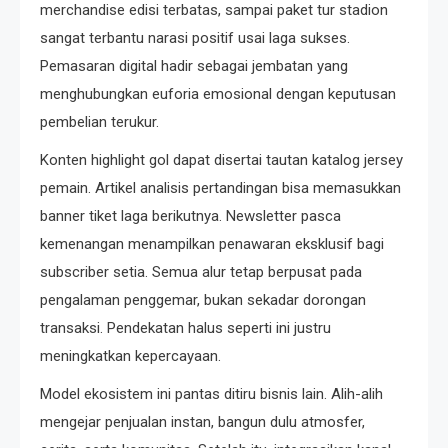
merchandise edisi terbatas, sampai paket tur stadion
sangat terbantu narasi positif usai laga sukses.
Pemasaran digital hadir sebagai jembatan yang
menghubungkan euforia emosional dengan keputusan
pembelian terukur.
Konten highlight gol dapat disertai tautan katalog jersey
pemain. Artikel analisis pertandingan bisa memasukkan
banner tiket laga berikutnya. Newsletter pasca
kemenangan menampilkan penawaran eksklusif bagi
subscriber setia. Semua alur tetap berpusat pada
pengalaman penggemar, bukan sekadar dorongan
transaksi. Pendekatan halus seperti ini justru
meningkatkan kepercayaan.
Model ekosistem ini pantas ditiru bisnis lain. Alih-alih
mengejar penjualan instan, bangun dulu atmosfer,