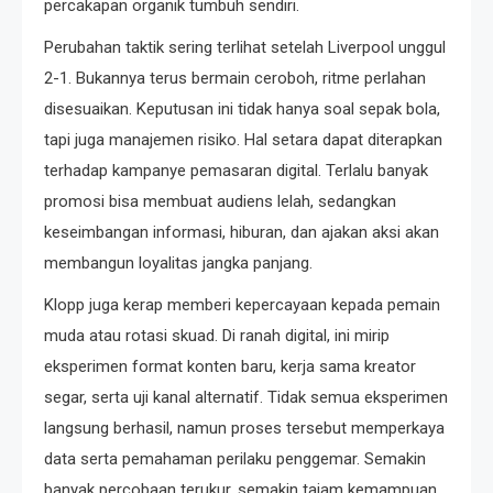
percakapan organik tumbuh sendiri.
Perubahan taktik sering terlihat setelah Liverpool unggul
2-1. Bukannya terus bermain ceroboh, ritme perlahan
disesuaikan. Keputusan ini tidak hanya soal sepak bola,
tapi juga manajemen risiko. Hal setara dapat diterapkan
terhadap kampanye pemasaran digital. Terlalu banyak
promosi bisa membuat audiens lelah, sedangkan
keseimbangan informasi, hiburan, dan ajakan aksi akan
membangun loyalitas jangka panjang.
Klopp juga kerap memberi kepercayaan kepada pemain
muda atau rotasi skuad. Di ranah digital, ini mirip
eksperimen format konten baru, kerja sama kreator
segar, serta uji kanal alternatif. Tidak semua eksperimen
langsung berhasil, namun proses tersebut memperkaya
data serta pemahaman perilaku penggemar. Semakin
banyak percobaan terukur, semakin tajam kemampuan