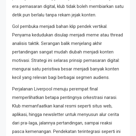
era pemasaran digital, klub tidak boleh membiarkan satu
detik pun berlalu tanpa rekam jejak konten.
Gol pembuka menjadi bahan klip pendek vertikal.
Penyama kedudukan disulap menjadi meme atau thread
analisis taktik. Serangan balik menjelang akhir
pertandingan sangat mudah diubah menjadi konten
motivasi. Strategi ini selaras prinsip pemasaran digital:
mengurai satu peristiwa besar menjadi banyak konten
kecil yang relevan bagi berbagai segmen audiens.
Perjalanan Liverpool menuju perempat final
memperlihatkan betapa pentingnya orkestrasi narasi.
Klub memanfaatkan kanal resmi seperti situs web,
aplikasi, hingga newsletter untuk menyusun alur cerita
dari pra-laga, jalannya pertandingan, sampai reaksi
pasca kemenangan. Pendekatan terintegrasi seperti ini