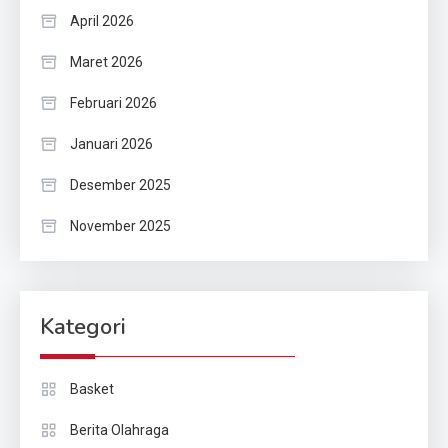
April 2026
Maret 2026
Februari 2026
Januari 2026
Desember 2025
November 2025
Kategori
Basket
Berita Olahraga