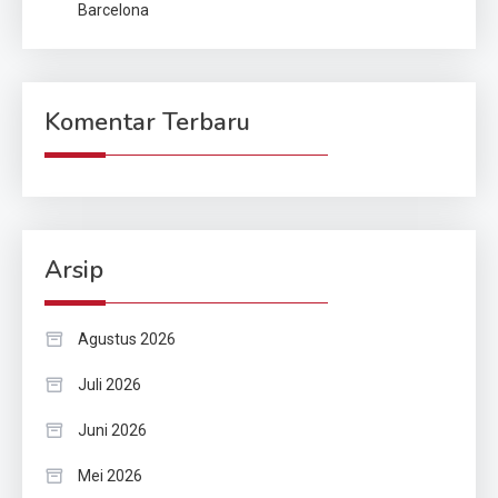
Barcelona
Komentar Terbaru
Arsip
Agustus 2026
Juli 2026
Juni 2026
Mei 2026