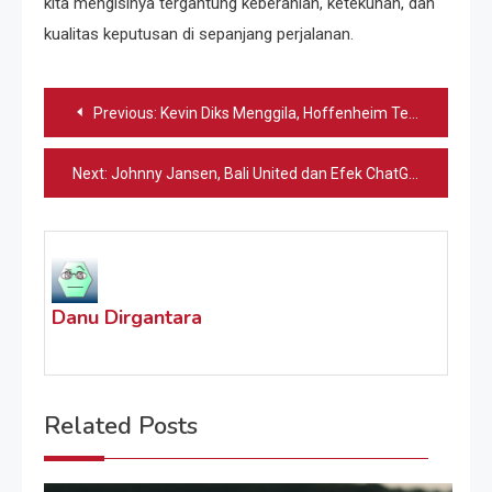
kita mengisinya tergantung keberanian, ketekunan, dan
kualitas keputusan di sepanjang perjalanan.
Navigasi
Previous:
Kevin Diks Menggila, Hoffenheim Tersungkur
pos
Next:
Johnny Jansen, Bali United dan Efek ChatGPT Jelang Bhayangkara
Danu Dirgantara
Related Posts